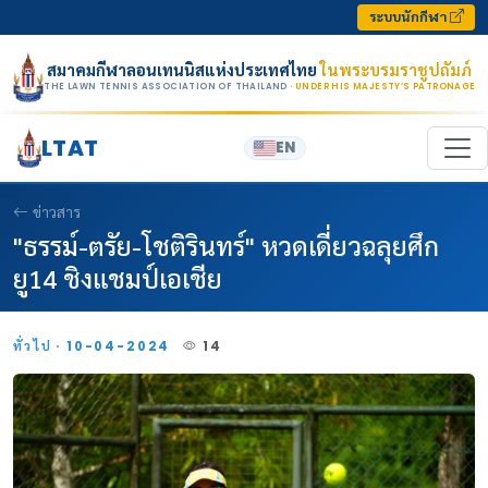
Skip to content
ระบบนักกีฬา
สมาคมกีฬาลอนเทนนิสแห่งประเทศไทย
ในพระบรมราชูปถัมภ์
THE LAWN TENNIS ASSOCIATION OF THAILAND
· UNDER HIS MAJESTY’S PATRONAGE
LTAT
EN
ข่าวสาร
"ธรรม์-ตรัย-โชติรินทร์" หวดเดี่ยวฉลุยศึก
ยู14 ชิงแชมป์เอเชีย
ทั่วไป · 10-04-2024
14