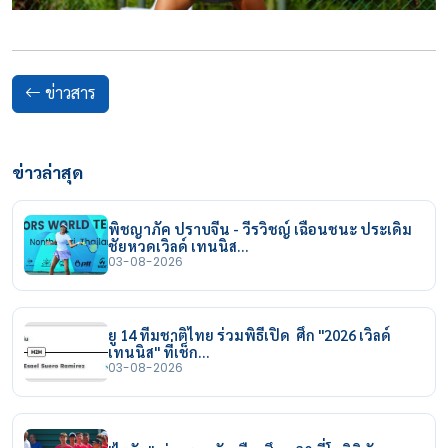
ข่าวสาร
ข่าวล่าสุด
พิชญาภัค ปราบจีน - วีรวิชญ์ เฉือนชนะ ประเดิม
ชัยหวดเวิลด์ เทนนิส…
03-08-2026
ยู 14 ทีมชาติไทย ร่วมพิธีเปิด ศึก "2026 เวิลด์
เทนนิส" ที่เช็ก…
03-08-2026