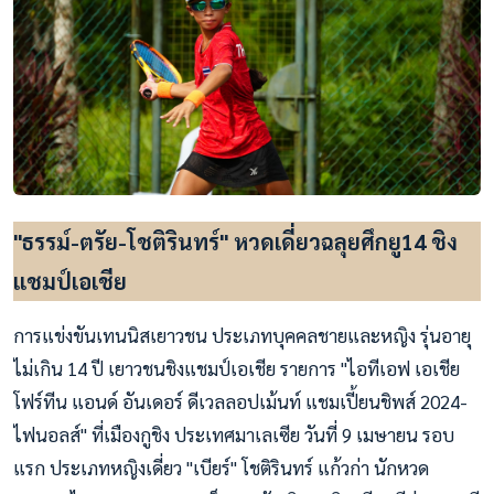
"ธรรม์-ตรัย-โชติรินทร์" หวดเดี่ยวฉลุยศึกยู14 ชิง
แชมป์เอเชีย
การแข่งขันเทนนิสเยาวชน ประเภทบุคคลชายและหญิง รุ่นอายุ
ไม่เกิน 14 ปี เยาวชนชิงแชมป์เอเชีย รายการ "ไอทีเอฟ เอเชีย
โฟร์ทีน แอนด์ อันเดอร์ ดีเวลลอปเม้นท์ แชมเปี้ยนชิพส์ 2024-
ไฟนอลส์" ที่เมืองกูชิง ประเทศมาเลเซีย วันที่ 9 เมษายน รอบ
แรก ประเภทหญิงเดี่ยว "เบียร์" โชติรินทร์ แก้วก่า นักหวด