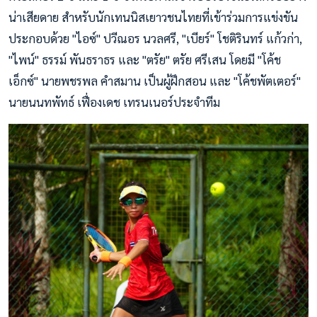
น่าเสียดาย สำหรับนักเทนนิสเยาวชนไทยที่เข้าร่วมการแข่งขัน
ประกอบด้วย "ไอซ์" ปวีณอร นวลศรี, "เบียร์" โชติรินทร์ แก้วก่า,
"ไพน์" ธรรม์ พันธราธร และ "ตรัย" ตรัย ศรีเสน โดยมี "โค้ช
เอ็กซ์" นายพชรพล คำสมาน เป็นผู้ฝึกสอน และ "โค้ชพัตเตอร์"
นายนนทพัทธ์ เฟื่องเดช เทรนเนอร์ประจำทีม