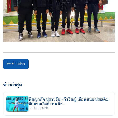
ข่าวสาร
ข่าวล่าสุด
พิชญาภัค ปราบจีน - วีรวิชญ์ เฉือนชนะ ประเดิม
ชัยหวดเวิลด์ เทนนิส…
03-08-2026