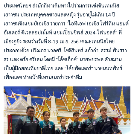
ประเทศไทยฯ ส่งนักกีฬาเดินทางไปร่วมการแข่งขันเทนนิส
เยาวชน ประเภทบุคคลชายและหญิง รุ่นอายุไม่เกิน 14 ปี
เยาวชนชิงแชมป์เอเชีย รายการ "ไอทีเอฟ เอเชีย โฟร์ทีน แอนด์
อันเดอร์ ดีเวลลอปเม้นท์ แชมเปี้ยนชิพส์ 2024-ไฟนอลส์" ที่
เมืองกูชิง ระหว่างวันที่ 8-19 เม.ย. 2567คณะเทนนิสไทย
ประกอบด้วย ปวีณอร นวลศรี, โชติรินทร์ แก้วก่า, ธรรม์ พันธรา
ธร และ ตรัย ศรีเสน โดยมี "โค้ชเอ็กซ์" นายพชรพล คำสมาน
เป็นผู้ฝึกสอนทีมชาติไทย และ "โค้ชพัตเตอร์" นายนนทพัทธ์
เฟื่องเดช ทำหน้าที่เทรนเนอร์ประจำทีม