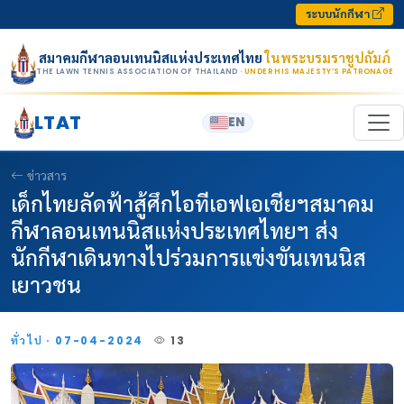
Skip to content
ระบบนักกีฬา
สมาคมกีฬาลอนเทนนิสแห่งประเทศไทย
ในพระบรมราชูปถัมภ์
THE LAWN TENNIS ASSOCIATION OF THAILAND
· UNDER HIS MAJESTY’S PATRONAGE
LTAT
EN
ข่าวสาร
เด็กไทยลัดฟ้าสู้ศึกไอทีเอฟเอเชียฯสมาคม
กีฬาลอนเทนนิสแห่งประเทศไทยฯ ส่ง
นักกีฬาเดินทางไปร่วมการแข่งขันเทนนิส
เยาวชน
ทั่วไป · 07-04-2024
13