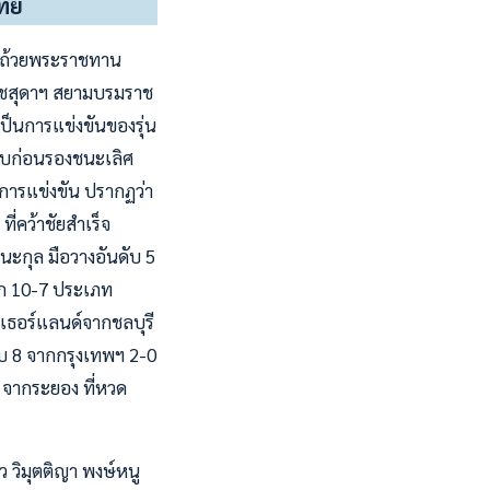
ไทย
ิงถ้วยพระราชทาน
าชสุดาฯ สยามบรมราช
เป็นการแข่งขันของรุ่น
 รอบก่อนรองชนะเลิศ
ลการแข่งขัน ปรากฏว่า
ี่คว้าชัยสำเร็จ
ะกุล มือวางอันดับ 5
บรก 10-7 ประเภท
เนเธอร์แลนด์จากชลบุรี
ับ 8 จากกรุงเทพฯ 2-0
5 จากระยอง ที่หวด
ยว วิมุตติญา พงษ์หนู