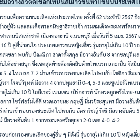
ชนะมือวางลิ่วตัดเชือกเทนนิสเยาวชนหาแชมป์ประเทศ
วชนเพื่อความชนะเลิศแห่งประเทศไทย ครั้งที่ 62 ประจำปี 2567 ช
าอยู่หัว และสมเด็จพระกนิษฐาธิราชเจ้า กรมสมเด็จพระเทพรัตนร
ีฬาเทนนิสแห่งชาติ เมืองทองธานี จ.นนทบุรี เมื่อวันที่ 5 เม.ย. 2567 
ะ 16 ปี คู่ที่น่าสนใจ ประเภทเยาวชนหญิงเดี่ยว รุ่นอายุไม่เกิน 10 ปี
ากสงขลา พบกับ ปัณณิภา ธาดาตั้งสกุล มือวางอันดับ 8 จากชลบุรี ผ
ได้อย่างสนุก ซึ่งเซตสุดท้ายต้องตัดสินด้วยไทเบรก และเป็น จัสมิน ท
 5-4 ไทเบรก 7-2 ผ่านเข้ารอบรองชนะเลิศ ไปพบกับ โชติกา ลิ่มมาน
ญ์วรา โรจน์วิรุฬห์ มือวาง 4 จากปทุมธานี 0-4, 5-3 และซูเปอร์ไทเ
อายุไม่เกิน 10 ปี โอลีเวอร์ เบนเซน เบิร์กฮาวท์ นักหวดลูกครึ่งไทย-
ายการ โชว์ฟอร์มได้ดี หวดเอาชนะ กฤษฎิ์ นิ่มวชิระสุนทร มือวางอันด
ร์ ผ่านเข้ารอบรองชนะเลิศ ไปพบกับ อัคราวิชญ์ รังษี มือวางอันดับ 
น์ มือวางอันดับ 1 จากพระนครศรีอยุธยา 2-0 เซต 4-0, 4-2
ก่อนรองชนะเลิศของคู่อื่น ๆ มีดังนี้ รุ่นอายุไม่เกิน 10 ปี หญิงเดี่