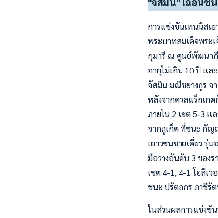
"จัสมิน" เฉือน
การแข่งขันเทนนิสเยา
พระบาทสมเด็จพระเจ้
กุมารี ณ ศูนย์พัฒนาก
อายุไม่เกิน 10 ปี แล
จัสมิน มณีชยางกูร จ
หลังจากดวลแร็กเกตกัน
ภายใน 2 เซต 5-3 และ
จากภูเก็ต ที่ชนะ กัญ
เยาวชนชายเดี่ยว รุ่น
มือวางอันดับ 3 ของร
เซต 4-1, 4-1 โอลีเวอ
ชนะ ปรัตถกร ภาชีรัต
ในส่วนผลการแข่งขันรอบ