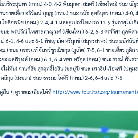
มวชิระสุนทร (กทม.) 4-0, 4-2 พินมุกดา สมศรี (เชียงใหม่) ชนะ ณัฐธย
้านชายเดี่ยว อธิวัฒน์ บุญชู (กทม.) ชนะ ธนัช สุทธิบุตร (กทม.) 4-0, 4
ย โชติกพนิช (กทม.) 2-4, 4-1 และซูเปอร์ไทเบรก 11-9 รุ่นอายุไม่เกิน
 ชนะ พรปวีณ์ ไพศาลภาณุวงศ์ (เชียงใหม่) 6-2, 6-3 ศรร์วิศา กุลพิศา
) 6-1, 4-6 และ 6-1 พิชญาภัค ศรีมุกข์ (สมุทรสาคร) ชนะ มนัสนันท์
ทม.) ชนะ เพชรแท้ จันทร์ชูวณิชกุล (ภูเก็ต) 7-5, 6-1 ชายเดี่ยว ภูดิถ ปภ
ยะ ผลพิรุฬห์ (กทม.) 6-1, 6-4 พชร ทวีกุล (กทม.) ชนะ ธรรม์ พันธร
ม่ทัน) กานต์ธัช สุรฤทธิ์โยธิน (ชลบุรี) ชนะ นราธิป เรืองศรี (ปทุมธ
 หลีกุล (สงขลา) ชนะ ธรรมะ โคศิริ (กทม.) 2-6, 6-4 และ 7-5
อื่น ๆ ดูรายละเอียดได้ที่
https://www.tour.ltat.org/tournament