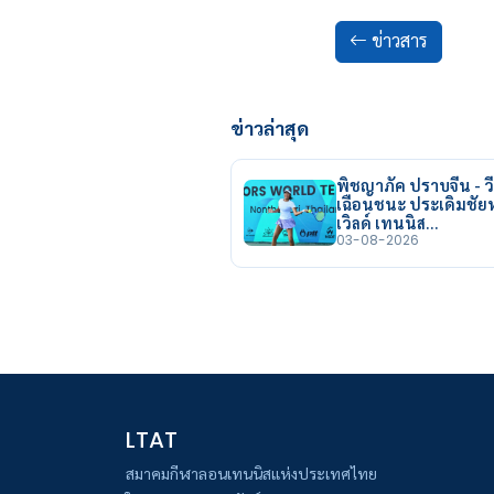
ข่าวสาร
ข่าวล่าสุด
พิชญาภัค ปราบจีน - วี
เฉือนชนะ ประเดิมชั
เวิลด์ เทนนิส…
03-08-2026
LTAT
สมาคมกีฬาลอนเทนนิสแห่งประเทศไทย