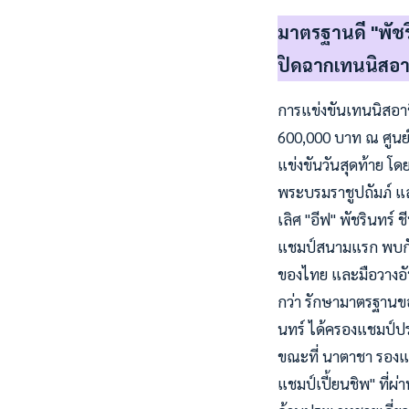
มาตรฐานดี "พัชร
ปิดฉากเทนนิสอา
การแข่งขันเทนนิสอาช
600,000 บาท ณ ศูนย์พ
แข่งขันวันสุดท้าย
พระบรมราชูปถัมภ์ แล
เลิศ "อีฟ" พัชรินทร
แชมป์สนามแรก พบกับ 
ของไทย และมือวางอัน
กว่า รักษามาตรฐานของ
นทร์ ได้ครองแชมป์ปร
ขณะที่ นาตาชา รองแช
แชมป์เปี้ยนชิพ" ที่ผ่