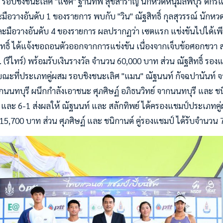
 รอบชิงชนะเลิศ "แซค" ฐานทัพ สุขสำราญ นักหวดหนุ่มลพบุรี ดีกร
ือวางอันดับ 1 ของรายการ พบกับ "วิน" ณัฐสิทธิ์ กุลสุวรรณ์ นักหว
ะมือวางอันดับ 4 ของรายการ ผลปรากฏว่า เซตแรก แข่งขันไปได้เพียง
ิทธิ์ ได้แจ้งขอถอนตัวออกจากการแข่งขัน เนื่องจากเจ็บข้อศอกขวา 
 (รีไทร์) พร้อมรับเงินรางวัล จำนวน 60,000 บาท ส่วน ณัฐสิทธิ์ รองแช
ณะที่ประเภทคู่ผสม รอบชิงชนะเลิศ "แมน" ณัฐนนท์ กัจฉปานันท์ 
จากนนทบุรี ผนึกกำลังเอาชนะ ศุภศิษฏ์ อภิธนวิทย์ จากนนทบุรี และ ชน
 และ 6-1 ส่งผลให้ ณัฐนนท์ และ สลักทิพย์ ได้ครองแชมป์ประเภทคู่
 15,700 บาท ส่วน ศุภศิษฏ์ และ ชนิกานต์ คู่รองแชมป์ ได้รับจำนวน