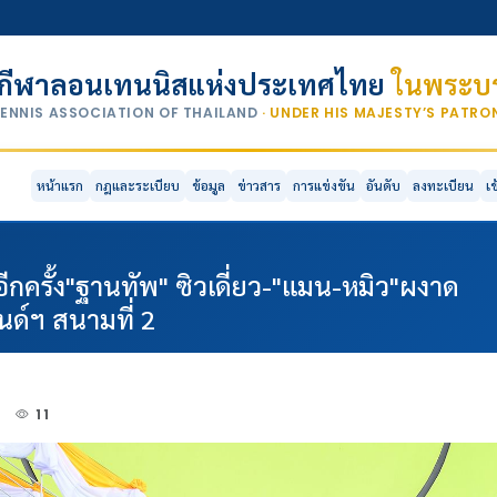
กีฬาลอนเทนนิสแห่งประเทศไทย
ในพระบร
TENNIS ASSOCIATION OF THAILAND
· UNDER HIS MAJESTY’S PATR
หน้าแรก
กฎและระเบียบ
ข้อมูล
ข่าวสาร
การแข่งขัน
อันดับ
ลงทะเบียน
เ
ีกครั้ง"ฐานทัพ" ซิวเดี่ยว-"แมน-หมิว"ผงาด
ด์ฯ สนามที่ 2
4
11