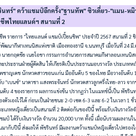
ินทร์" คว้าแชมป์อีกครั้ง"ฐานทัพ" ซิวเดี่ยว-"แมน-หม
ชีพไทยแลนด์ฯ สนามที่ 2
ีพ รายการ "ไทยแลนด์ แชมป์เปี้ยนชิพ" ประจำปี 2567 สนามที่ 2 ชิ
ัฒนากีฬาเทนนิสแห่งชาติ เมืองทองธานี จ.นนทบุรี เมื่อวันที่ 24 มี
 โดย นายกฤตชัย เนยโอชา กรรมการอำนวยการสมาคมกีฬาลอนเทนนิ
ะประธานฝ่ายผู้ตัดสิน ให้เกียรติเป็นประธานมอบรางวัล ประเภทหญิ
์ ชีพชาญเดช นักหวดสาวขอนแก่น มืออันดับ 5 ของไทย มือวางอันดับ 
"เบนซ์" นาตาชา แสงพระจันทร์ นักหวดสาวลูกครึ่งไทย-ลาว จากชัย
ดับ 4 ของรายการ ผลการแข่งขัน ปรากฏว่า ในแมทช์นี้เป็น พัชรินท
ตัวเองไว้ได้ ก่อนเป็นฝ่ายชนะ 2-0 เซต 6-3 และ 6-2 ในเวลา 1 ชั่ว
ะเภทหญิงเดี่ยวเป็นสนามที่ 2 ติดต่อกันของปีนี้ พร้อมรับเงินรางว
มป์ ได้รับเงินรางวัล จำนวน 20,000 บาท ทั้งนี้ เมื่อนับรวมผลงา
านมากับปีนี้ ส่งผลให้ พัชรินทร์ มีผลงานคว้าแชมป์หญิงเดี่ยวไปครองได