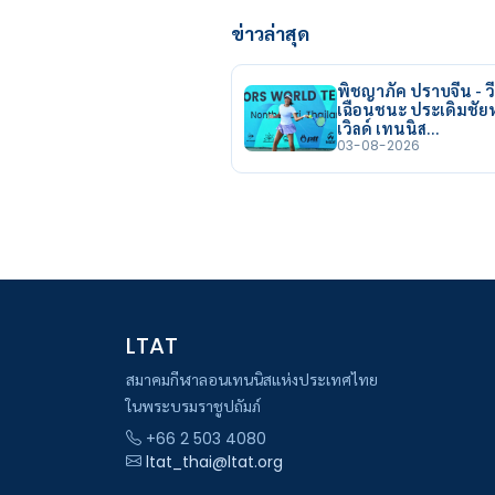
ข่าวล่าสุด
พิชญาภัค ปราบจีน - วี
เฉือนชนะ ประเดิมชั
เวิลด์ เทนนิส…
03-08-2026
LTAT
สมาคมกีฬาลอนเทนนิสแห่งประเทศไทย
ในพระบรมราชูปถัมภ์
+66 2 503 4080
ltat_thai@ltat.org