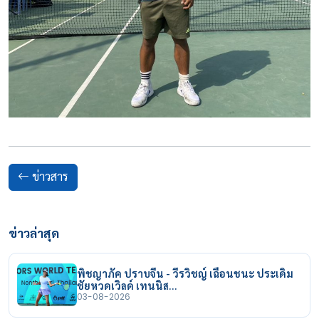
ข่าวสาร
ข่าวล่าสุด
พิชญาภัค ปราบจีน - วีรวิชญ์ เฉือนชนะ ประเดิม
ชัยหวดเวิลด์ เทนนิส…
03-08-2026