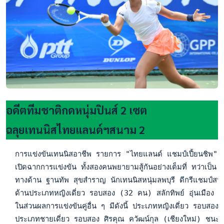
อดีตทีมชาติกดหนุ่มปินส์ 2 เซต
ฉลุยเทนนิสไทยแลนด์ฯสนาม 2
  การแข่งขันเทนนิสอาชีพ รายการ "ไทยแลนด์ แชมป์เปี้ยนชิพ" ป
  เปิดฉากการแข่งขัน ทั้งสองคนพยายามสู้กันอย่างเต็มที่ ทว่า
  ทางด้าน ฐานทัพ สุขสำราญ นักเทนนิสหนุ่มลพบุรี ดีกรีแชมป์ส
  ด้านประเภทหญิงเดี่ยว รอบสอง (32 คน) สลักทิพย์ อุ่นเมือง
  ในส่วนผลการแข่งขันคู่อื่น ๆ มีดังนี้ ประเภทหญิงเดี่ยว ร
  ประเภทชายเดี่ยว รอบสอง ศิรคุณ ควัฒน์กุล (เชียงใหม่) ชน