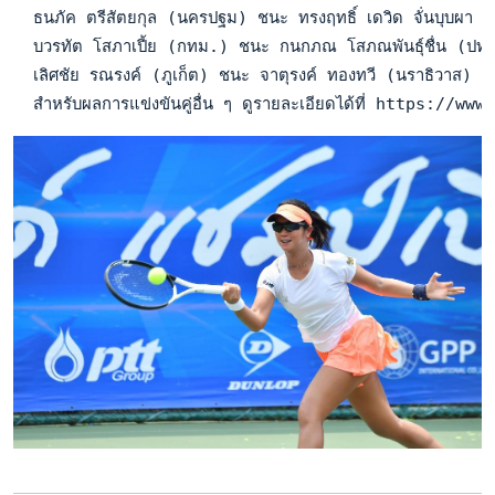
  ธนภัค ตรีสัตยกุล (นครปฐม) ชนะ ทรงฤทธิ์ เดวิด จั่นบุบผ
  บวรทัต โสภาเปี้ย (กทม.) ชนะ กนกภณ โสภณพันธุ์ชื่น (ปทุม
  เลิศชัย รณรงค์ (ภูเก็ต) ชนะ จาตุรงค์ ทองทวี (นราธิวาส)
  สำหรับผลการแข่งขันคู่อื่น ๆ ดูรายละเอียดได้ที่ https