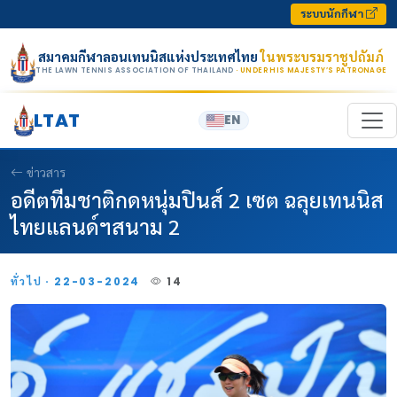
Skip to content
ระบบนักกีฬา
สมาคมกีฬาลอนเทนนิสแห่งประเทศไทย
ในพระบรมราชูปถัมภ์
THE LAWN TENNIS ASSOCIATION OF THAILAND
· UNDER HIS MAJESTY’S PATRONAGE
LTAT
EN
ข่าวสาร
อดีตทีมชาติกดหนุ่มปินส์ 2 เซต ฉลุยเทนนิส
ไทยแลนด์ฯสนาม 2
ทั่วไป · 22-03-2024
14