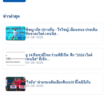
ข่าวล่าสุด
พิชญาภัค ปราบจีน - วีรวิชญ์ เฉือนชนะ ประเดิม
ชัยหวดเวิลด์ เทนนิส…
03-08-2026
ยู 14 ทีมชาติไทย ร่วมพิธีเปิด ศึก "2026 เวิลด์
เทนนิส" ที่เช็ก…
03-08-2026
"ไรอัน" พ่ายรอบคัดเลือกศึกเจ30 ที่โดมินิกัน
03-08-2026