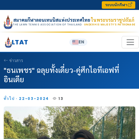
Skip to content
ระบบนักกีฬา
สมาคมกีฬาลอนเทนนิสแห่งประเทศไทย
ในพระบรมราชูปถัมภ์
THE LAWN TENNIS ASSOCIATION OF THAILAND
· UNDER HIS MAJESTY’S PATRONAGE
LTAT
EN
ข่าวสาร
"ธนเพชร" ฉลุยทั้งเดี่ยว-คู่ศึกไอทีเอฟที่
อินเดีย
ทั่วไป · 22-03-2024
13