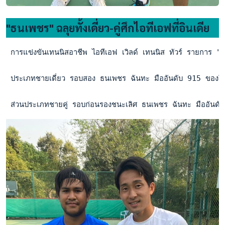
"ธนเพชร" ฉลุยทั้งเดี่ยว-คู่ศึกไอทีเอฟที่อินเดีย
 การแข่งขันเทนนิสอาชีพ ไอทีเอฟ เวิลด์ เทนนิส ทัวร์ รายการ "เอ
 ประเภทชายเดี่ยว รอบสอง ธนเพชร ฉันทะ มืออันดับ 915 ของโลก 
 ส่วนประเภทชายคู่ รอบก่อนรองชนะเลิศ ธนเพชร ฉันทะ มืออันดับ 