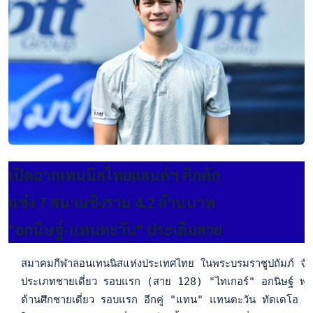
เปิดฉากเทนนิสไทยแลนด์ฯ คึกคัก
แข่ง 7 สนามชิงรวม 4.2 ล้านบาท
"อกนิษฐ์-แทนตะวัน" ประเดิมสวย
  สมาคมกีฬาลอนเทนนิสแห่งประเทศไทย ในพระบรมราชูปถัมภ์ จัดการแ
  ประเภทชายเดี่ยว รอบแรก (สาย 128) "ไทเกอร์" อกนิษฐ์ พุ่มจิ
  ด้านศึกชายเดี่ยว รอบแรก อีกคู่ "แทน" แทนตะวัน ทัดเดโอ มา