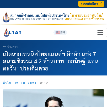
Skip to content
ระบบนักกีฬา
สมาคมกีฬาลอนเทนนิสแห่งประเทศไทย
ในพระบรมราชูปถัมภ์
THE LAWN TENNIS ASSOCIATION OF THAILAND
· UNDER HIS MAJESTY’S PATRONAGE
LTAT
EN
ข่าวสาร
เปิดฉากเทนนิสไทยแลนด์ฯ คึกคัก แข่ง 7
สนามชิงรวม 4.2 ล้านบาท "อกนิษฐ์-แทน
ตะวัน" ประเดิมสวย
ทั่วไป · 12-03-2024
17