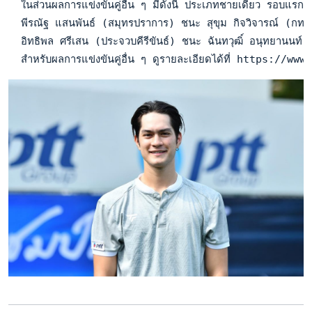
  ในส่วนผลการแข่งขันคู่อื่น ๆ มีดังนี้ ประเภทชายเดี่ยว รอบ
  พีรณัฐ แสนพันธ์ (สมุทรปราการ) ชนะ สุขุม กิจวิจารณ์ (ก
  อิทธิพล ศรีเสน (ประจวบคีรีขันธ์) ชนะ ฉันทวุฒิ์ อนุทยาน
  สำหรับผลการแข่งขันคู่อื่น ๆ ดูรายละเอียดได้ที่ https