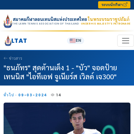
Skip to content
ระบบนักกีฬา
สมาคมกีฬาลอนเทนนิสแห่งประเทศไทย
ในพระบรมราชูปถัมภ์
THE LAWN TENNIS ASSOCIATION OF THAILAND
· UNDER HIS MAJESTY’S PATRONAGE
LTAT
EN
ข่าวสาร
"ธนภัทร" สุดต้านเต็ง 1 - "บัว" จอดป้าย
เทนนิส "ไอทีเอฟ จูเนียร์ส เวิลด์ เจ300"
ทั่วไป · 09-03-2024
14