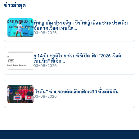
ข่าวล่าสุด
พิชญาภัค ปราบจีน - วีรวิชญ์ เฉือนชนะ ประเดิม
ชัยหวดเวิลด์ เทนนิส…
03-08-2026
ยู 14 ทีมชาติไทย ร่วมพิธีเปิด ศึก "2026 เวิลด์
เทนนิส" ที่เช็ก…
03-08-2026
"ไรอัน" พ่ายรอบคัดเลือกศึกเจ30 ที่โดมินิกัน
03-08-2026