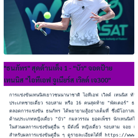
"ธนภัทร" สุดต้านเต็ง 1 - "บัว" จอดป้าย
เทนนิส "ไอทีเอฟ จูเนียร์ส เวิลด์ เจ300"
  การแข่งขันเทนนิสเยาวชนนานาชาติ ไอทีเอฟ เวิลด์ เทนนิส ทัวร
  ประเภทชายเดี่ยว รอบสาม หรือ 16 คนสุดท้าย "พัตเตอร์" ธนภัท
  ตลอดการแข่งขัน ธนภัทร ได้พยายามสู้อย่างเต็มที่ ซึ่งมีโอ
  ด้านประเภทหญิงเดี่ยว "บัว" กมลวรรณ ยอดเพ็ชร นักเทนนิสไ
  ในส่วนผลการแข่งขันคู่อื่น ๆ มีดังนี้ หญิงเดี่ยว รอบสาม 
  สำหรับผลการแข่งขันคู่อื่น ๆ ดูรายละเอียดได้ที่ htt