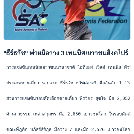
"ธีร์ธวัช" พ่ายมือวาง 3 เทนนิสเยาวชนสิงคโปร์
 การแข่งขันเทนนิสเยาวชนนานาชาติ ไอทีเอฟ เวิลด์ เทนนิส ทัวร์ จ
 ประเภทชายเดี่ยว รอบแรก ธีร์ธวัช ธวัชผ่องศรี มืออันดับ 1,1
 ส่วนการแข่งขันรอบคัดเลือกชายเดี่ยว พีรวัชร สุขใจ มือ 2,05
 ด้านภาธรรม เหล่าสกุลพร มือ 2,650 เยาวชนโลก ในรอบคัดเลือ
 ขณะที่ภูดิถ ปภัสร์สิริกุล มือวาง 7 และมือ 2,526 เยาวชนโล