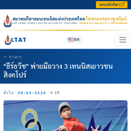
Skip to content
ระบบนักกีฬา
สมาคมกีฬาลอนเทนนิสแห่งประเทศไทย
ในพระบรมราชูปถัมภ์
THE LAWN TENNIS ASSOCIATION OF THAILAND
· UNDER HIS MAJESTY’S PATRONAGE
LTAT
EN
ข่าวสาร
"ธีร์ธวัช" พ่ายมือวาง 3 เทนนิสเยาวชน
สิงคโปร์
ทั่วไป · 06-03-2024
17