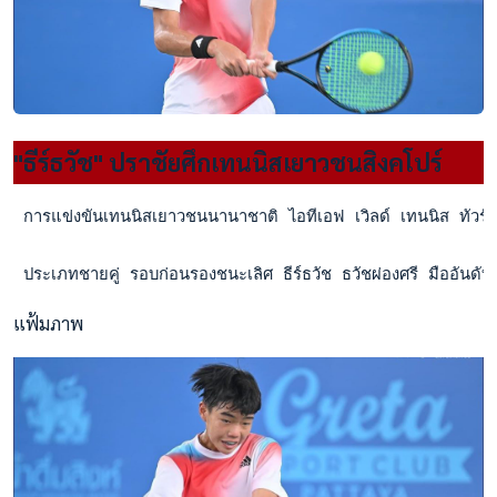
"ธีร์ธวัช" ปราชัยศึกเทนนิสเยาวชนสิงคโปร์
 การแข่งขันเทนนิสเยาวชนนานาชาติ ไอทีเอฟ เวิลด์ เทนนิส ทัวร์ จู
 ประเภทชายคู่ รอบก่อนรองชนะเลิศ ธีร์ธวัช ธวัชผ่องศรี มืออั
แฟ้มภาพ