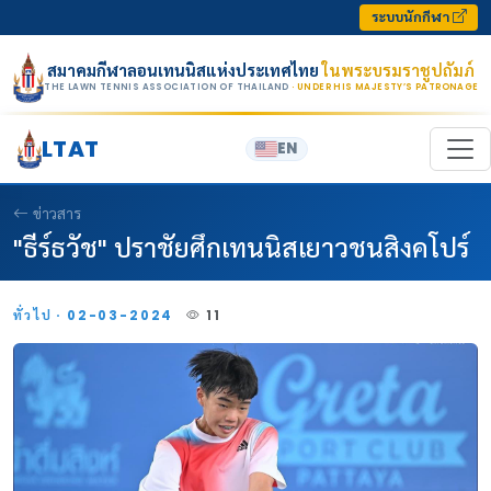
Skip to content
ระบบนักกีฬา
สมาคมกีฬาลอนเทนนิสแห่งประเทศไทย
ในพระบรมราชูปถัมภ์
THE LAWN TENNIS ASSOCIATION OF THAILAND
· UNDER HIS MAJESTY’S PATRONAGE
LTAT
EN
ข่าวสาร
"ธีร์ธวัช" ปราชัยศึกเทนนิสเยาวชนสิงคโปร์
ทั่วไป · 02-03-2024
11