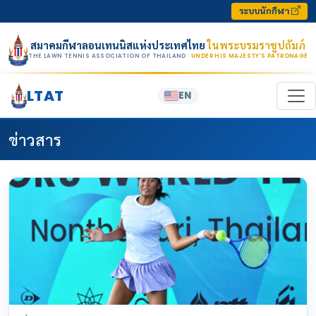
Skip to content
ระบบนักกีฬา
สมาคมกีฬาลอนเทนนิสแห่งประเทศไทย
ในพระบรมราชูปถัมภ์
THE LAWN TENNIS ASSOCIATION OF THAILAND
· UNDER HIS MAJESTY’S PATRONAGE
LTAT
EN
ข่าวสาร