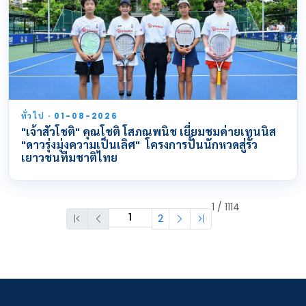
ทั่วไป · 01-08-2026
"เจ้าสัวโชติ" คุณโชติ โสภณพนิช เยี่ยมชมค่ายเทนนิส
"ดาวรุ่งมุ่งความเป็นเลิศ" โครงการปั้นนักหวดสู่รั้ว
เยาวชนทีมชาติไทย
1 / 1114
2