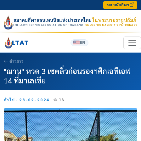
Skip to content
ระบบนักกีฬา
สมาคมกีฬาลอนเทนนิสแห่งประเทศไทย
ในพระบรมราชูปถัมภ์
THE LAWN TENNIS ASSOCIATION OF THAILAND
· UNDER HIS MAJESTY’S PATRONAGE
LTAT
EN
ข่าวสาร
"ฌาน" หวด 3 เซตลิ่วก่อนรองฯศึกเอทีเอฟ
14 ที่มาเลเซีย
ทั่วไป · 28-02-2024
16