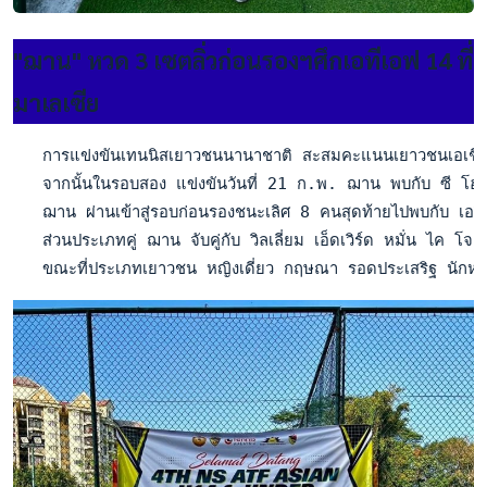
"ฌาน" หวด 3 เซตลิ่วก่อนรองฯศึกเอทีเอฟ 14 ที่
มาเลเซีย
   การแข่งขันเทนนิสเยาวชนนานาชาติ สะสมคะแนนเยาวชนเอเชีย โด
   จากนั้นในรอบสอง แข่งขันวันที่ 21 ก.พ. ฌาน พบกับ ซี โฮ ไ
   ฌาน ผ่านเข้าสู่รอบก่อนรองชนะเลิศ 8 คนสุดท้ายไปพบกับ เอริ 
   ส่วนประเภทคู่ ฌาน จับคู่กับ วิลเลี่ยม เอ็ดเวิร์ด หมั่น ไค
   ขณะที่ประเภทเยาวชน หญิงเดี่ยว กฤษณา รอดประเสริฐ นักหว