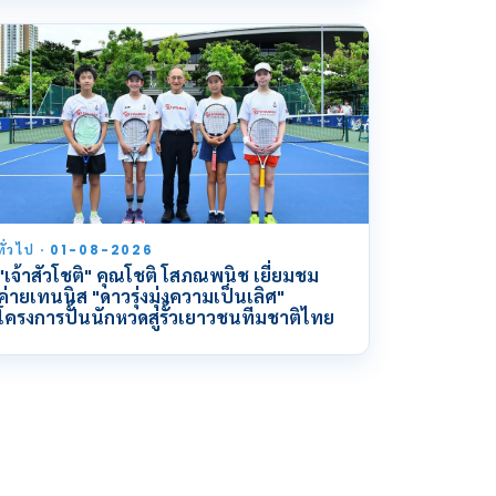
ทั่วไป · 01-08-2026
"เจ้าสัวโชติ" คุณโชติ โสภณพนิช เยี่ยมชม
ค่ายเทนนิส "ดาวรุ่งมุ่งความเป็นเลิศ"
โครงการปั้นนักหวดสู่รั้วเยาวชนทีมชาติไทย