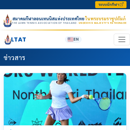
Skip to content
ระบบนักกีฬา
สมาคมกีฬาลอนเทนนิสแห่งประเทศไทย
ในพระบรมราชูปถัมภ์
THE LAWN TENNIS ASSOCIATION OF THAILAND
· UNDER HIS MAJESTY’S PATRONAGE
LTAT
EN
ข่าวสาร