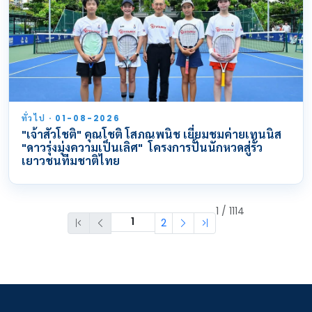
ทั่วไป · 01-08-2026
"เจ้าสัวโชติ" คุณโชติ โสภณพนิช เยี่ยมชมค่ายเทนนิส
"ดาวรุ่งมุ่งความเป็นเลิศ" โครงการปั้นนักหวดสู่รั้ว
เยาวชนทีมชาติไทย
1 / 1114
2