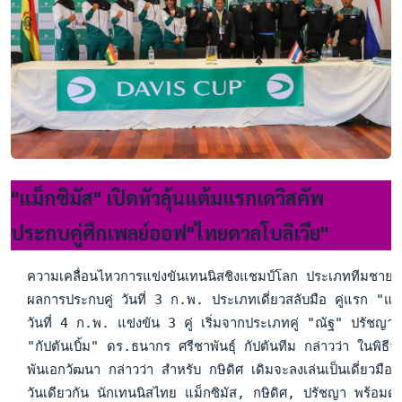
"แม็กซิมัส" เปิดหัวลุ้นแต้มแรกเดวิสคัพ
ประกบคู่ศึกเพลย์ออฟ"ไทยดวลโบลิเวีย"
  ความเคลื่อนไหวการแข่งขันเทนนิสชิงแชมป์โลก ประเภททีมชาย รา
  ผลการประกบคู่ วันที่ 3 ก.พ. ประเภทเดี่ยวสลับมือ คู่แรก "แ
  วันที่ 4 ก.พ. แข่งขัน 3 คู่ เริ่มจากประเภทคู่ "ณัฐ" ปรัชญ
  "กัปตันเบิ้ม" ดร.ธนากร ศรีชาพันธุ์ กัปตันทีม กล่าวว่า ในพิธีจั
  พันเอกวัฒนา กล่าวว่า สำหรับ กษิดิศ เดิมจะลงเล่นเป็นเดี่ยวมือ 
  วันเดียวกัน นักเทนนิสไทย แม็กซิมัส, กษิดิศ, ปรัชญา พร้อมด้