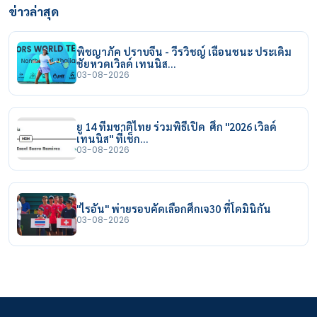
ข่าวล่าสุด
พิชญาภัค ปราบจีน - วีรวิชญ์ เฉือนชนะ ประเดิม
ชัยหวดเวิลด์ เทนนิส…
03-08-2026
ยู 14 ทีมชาติไทย ร่วมพิธีเปิด ศึก "2026 เวิลด์
เทนนิส" ที่เช็ก…
03-08-2026
"ไรอัน" พ่ายรอบคัดเลือกศึกเจ30 ที่โดมินิกัน
03-08-2026