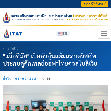
Skip to content
ระบบนักกีฬา
สมาคมกีฬาลอนเทนนิสแห่งประเทศไทย
ในพระบรมราชูปถัมภ์
THE LAWN TENNIS ASSOCIATION OF THAILAND
· UNDER HIS MAJESTY’S PATRONAGE
LTAT
EN
ข่าวสาร
"แม็กซิมัส" เปิดหัวลุ้นแต้มแรกเดวิสคัพ
ประกบคู่ศึกเพลย์ออฟ"ไทยดวลโบลิเวีย"
ทั่วไป · 05-02-2024
16