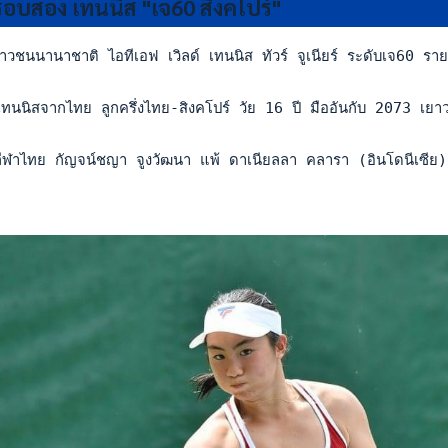
รอบสอง เทนนิส "เจ60 สิงคโปร์"
าวชนนานาชาติ ไอทีเอฟ เวิลด์ เทนนิส ทัวร์ จูเนียร์ ระดับเจ60 รา
เทนนิสจากไทย ลูกครึ่งไทย-สิงคโปร์ วัย 16 ปี มืออันกับ 2073 
นักกีฬาไทย กัญจน์ชญา จูงวัฒนา แพ้ ดาเนียลลา คลารา (อินโดนีเ