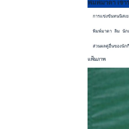
พิมพ์มาดา เข้า
  การแข่งขันทนนิสเย
  พิมพ์มาดา ลิม นัก
  ส่วนผลคู่อื่นของ
แฟ้มภาพ