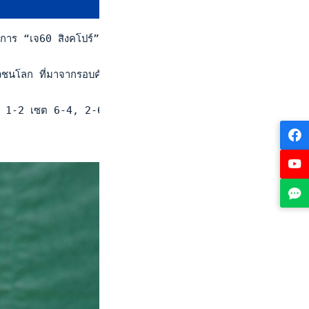
ยการ “เจ60 สิงคโปร์” ที่ประเทศสิงคโปร์ เมื่อ 29 ม.ค.67 เป็นการ
เยาวชนโลก ที่มาจากรอบคัดเลือก ชนะ ณัฐรดา สกุลวงศ์ธนา วัย 16
ซีย) 1-2 เซต 6-4, 2-6, 1-6