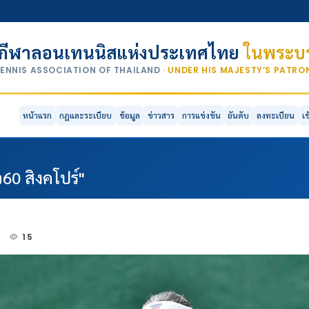
กีฬาลอนเทนนิสแห่งประเทศไทย
ในพระบร
TENNIS ASSOCIATION OF THAILAND
· UNDER HIS MAJESTY’S PATR
หน้าแรก
กฎและระเบียบ
ข้อมูล
ข่าวสาร
การแข่งขัน
อันดับ
ลงทะเบียน
เ
60 สิงคโปร์"
4
15