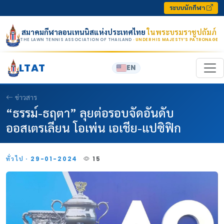
Skip to content
ระบบนักกีฬา
สมาคมกีฬาลอนเทนนิสแห่งประเทศไทย
ในพระบรมราชูปถัมภ์
THE LAWN TENNIS ASSOCIATION OF THAILAND
· UNDER HIS MAJESTY’S PATRONAGE
LTAT
EN
ข่าวสาร
“ธรรม์-ธฤตา” ลุยต่อรอบจัดอันดับ
ออสเตรเลียน โอเพ่น เอเชีย-แปซิฟิก
ทั่วไป · 29-01-2024
15