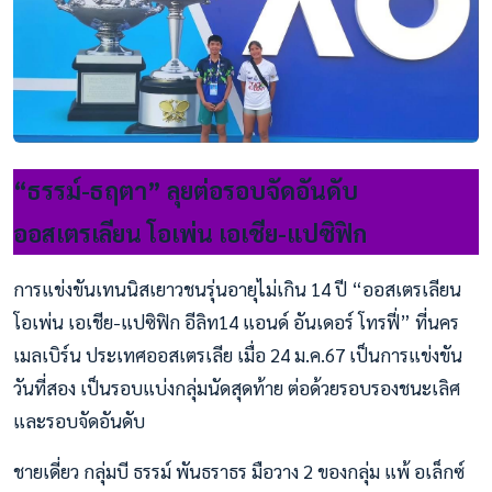
“ธรรม์-ธฤตา” ลุยต่อรอบจัดอันดับ
ออสเตรเลียน โอเพ่น เอเชีย-แปซิฟิก
การแข่งขันเทนนิสเยาวชนรุ่นอายุไม่เกิน 14 ปี “ออสเตรเลียน
โอเพ่น เอเชีย-แปซิฟิก อีลิท14 แอนด์ อันเดอร์ โทรฟี่” ที่นคร
เมลเบิร์น ประเทศออสเตรเลีย เมื่อ 24 ม.ค.67 เป็นการแข่งขัน
วันที่สอง เป็นรอบแบ่งกลุ่มนัดสุดท้าย ต่อด้วยรอบรองชนะเลิศ
และรอบจัดอันดับ
ชายเดี่ยว กลุ่มบี ธรรม์ พันธราธร มือวาง 2 ของกลุ่ม แพ้ อเล็กซ์