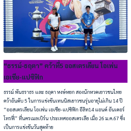
“ธรรม์-ธฤตา” คว้าที่5 ออสเตรเลียน โอเพ่น
เอเชีย-แปซิฟิก
ธรรม์ พันธราธร และ ธฤตา หงษ์หยก สองนักหวดเยาวชนไทย
คว้าอันดับ 5 ในการแข่งขันเทนนิสเยาวชนรุ่นอายุไม่เกิน 14 ปี
“ออสเตรเลียน โอเพ่น เอเชีย-แปซิฟิก อีลิท14 แอนด์ อันเดอร์
โทรฟี่” ที่นครเมลเบิร์น ประเทศออสเตรเลีย เมื่อ 26 ม.ค.67 ซึ่ง
เป็นการแข่งขันวันสุดท้าย