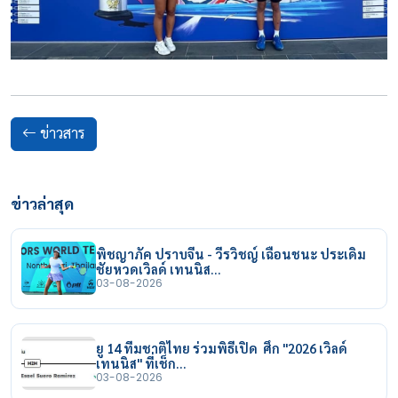
ข่าวสาร
ข่าวล่าสุด
พิชญาภัค ปราบจีน - วีรวิชญ์ เฉือนชนะ ประเดิม
ชัยหวดเวิลด์ เทนนิส…
03-08-2026
ยู 14 ทีมชาติไทย ร่วมพิธีเปิด ศึก "2026 เวิลด์
เทนนิส" ที่เช็ก…
03-08-2026