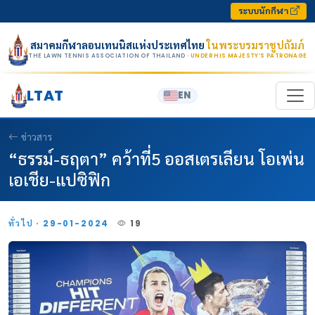
Skip to content
ระบบนักกีฬา
สมาคมกีฬาลอนเทนนิสแห่งประเทศไทย
ในพระบรมราชูปถัมภ์
THE LAWN TENNIS ASSOCIATION OF THAILAND
· UNDER HIS MAJESTY’S PATRONAGE
LTAT
EN
ข่าวสาร
“ธรรม์-ธฤตา” คว้าที่5 ออสเตรเลียน โอเพ่น
เอเชีย-แปซิฟิก
ทั่วไป · 29-01-2024
19