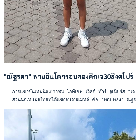
"ณัฐรดา" พ่ายอินโดฯรอบสองศึกเจ30สิงคโปร์
   การแข่งขันเทนนิสเยาวชน ไอทีเอฟ เวิลด์ ทัวร์ จูเนียร์ส "เจ30 
   ส่วนนักเทนนิสไทยที่ได้แข่งจนจบแมทช์ คือ "พิณเพลง" ณัฐรด