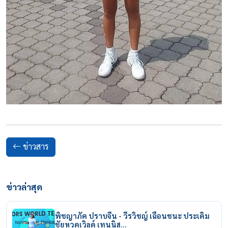
ข่าวสาร
ข่าวล่าสุด
พิชญาภัค ปราบจีน - วีรวิชญ์ เฉือนชนะ ประเดิม
ชัยหวดเวิลด์ เทนนิส…