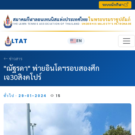
Skip to content
ระบบนักกีฬา
สมาคมกีฬาลอนเทนนิสแห่งประเทศไทย
ในพระบรมราชูปถัมภ์
THE LAWN TENNIS ASSOCIATION OF THAILAND
· UNDER HIS MAJESTY’S PATRONAGE
LTAT
EN
ข่าวสาร
"ณัฐรดา" พ่ายอินโดฯรอบสองศึก
เจ30สิงคโปร์
ทั่วไป · 29-01-2024
15