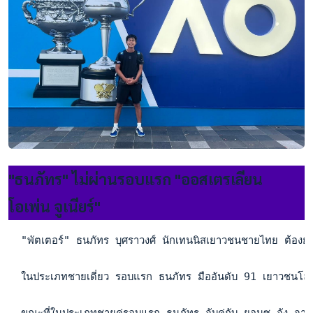
"ธนภัทร" ไม่ผ่านรอบแรก "ออสเตรเลียน
โอเพ่น จูเนียร์"
  "พัตเตอร์" ธนภัทร บุศราวงศ์ นักเทนนิสเยาวชนชายไทย ต้องยุต
  ในประเภทชายเดี่ยว รอบแรก ธนภัทร มืออันดับ 91 เยาวชนโลก
  ขณะที่ในประเภทชายคู่รอบแรก ธนภัทร จับคู่กับ ยอนซู จัง จากเ