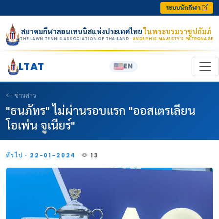
Skip to content
ระบบนักกีฬา
สมาคมกีฬาลอนเทนนิสแห่งประเทศไทย
ในพระบรมราชูปถัมภ์
THE LAWN TENNIS ASSOCIATION OF THAILAND
· UNDER HIS MAJESTY’S PATRONAGE
LTAT
EN
ข่าวสาร
"ธนภัทร" ไม่ผ่านรอบแรก "ออสเตรเลียน
โอเพ่น จูเนียร์"
ทั่วไป · 22-01-2024
13