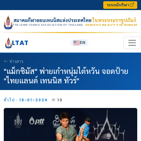
Skip to content
ระบบนักกีฬา
สมาคมกีฬาลอนเทนนิสแห่งประเทศไทย
ในพระบรมราชูปถัมภ์
THE LAWN TENNIS ASSOCIATION OF THAILAND
· UNDER HIS MAJESTY’S PATRONAGE
LTAT
EN
ข่าวสาร
"แม็กซิมัส" พ่ายเก๋าหนุ่มไต้หวัน จอดป้าย
"ไทยแลนด์ เทนนิส ทัวร์"
ทั่วไป · 19-01-2024
13