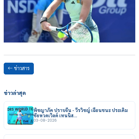
ข่าวสาร
ข่าวล่าสุด
พิชญาภัค ปราบจีน - วีรวิชญ์ เฉือนชนะ ประเดิม
ชัยหวดเวิลด์ เทนนิส…
03-08-2026