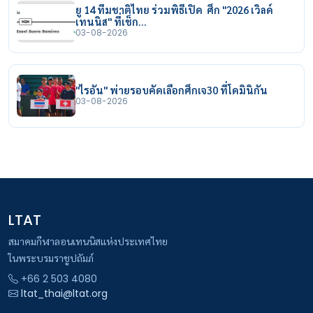
ยู 14 ทีมชาติไทย ร่วมพิธีเปิด ศึก "2026 เวิลด์
เทนนิส" ที่เช็ก…
03-08-2026
"ไรอัน" พ่ายรอบคัดเลือกศึกเจ30 ที่โดมินิกัน
03-08-2026
LTAT
สมาคมกีฬาลอนเทนนิสแห่งประเทศไทย
ในพระบรมราชูปถัมภ์
+66 2 503 4080
ltat_thai@ltat.org