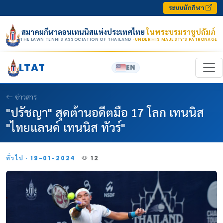
Skip to content
ระบบนักกีฬา
สมาคมกีฬาลอนเทนนิสแห่งประเทศไทย
ในพระบรมราชูปถัมภ์
THE LAWN TENNIS ASSOCIATION OF THAILAND
· UNDER HIS MAJESTY’S PATRONAGE
LTAT
EN
ข่าวสาร
"ปรัชญา" สุดต้านอดีตมือ 17 โลก เทนนิส
"ไทยแลนด์ เทนนิส ทัวร์"
ทั่วไป · 19-01-2024
12