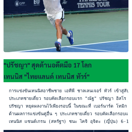
"ปรัชญา" สุดต้านอดีตมือ 17 โลก
เทนนิส "ไทยแลนด์ เทนนิส ทัวร์"
  การแข่งขันเทนนิสอาชีพชาย เอทีพี ชาลเลนเจอร์ ทัวร์ เข้าสู่
  ประเภทชายเดี่ยว รอบคัดเลือกรอบแรก "ณัฐ" ปรัชญา อิสโร นัก
  ปรัชญา หยุดผลงานไว้เพียงรอบนี้ ในขณะที่ เบอร์นาร์ด โทมิก
  ด้านผลการแข่งขันคู่อื่น ๆ ประเภทชายเดี่ยว รอบคัดเลือกรอบแ
  เทนนิส แซนด์เกรน (สหรัฐฯ) ชนะ ไคจิ อุจิดะ (ญี่ปุ่น) 6