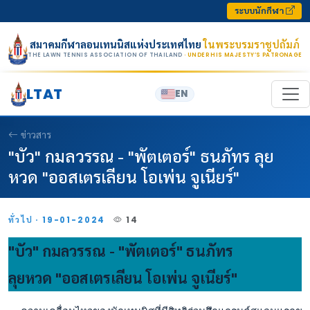
Skip to content
ระบบนักกีฬา
สมาคมกีฬาลอนเทนนิสแห่งประเทศไทย
ในพระบรมราชูปถัมภ์
THE LAWN TENNIS ASSOCIATION OF THAILAND
· UNDER HIS MAJESTY’S PATRONAGE
LTAT
EN
ข่าวสาร
"บัว" กมลวรรณ - "พัตเตอร์" ธนภัทร ลุย
หวด "ออสเตรเลียน โอเพ่น จูเนียร์"
ทั่วไป · 19-01-2024
14
"บัว" กมลวรรณ - "พัตเตอร์" ธนภัทร
ลุยหวด "ออสเตรเลียน โอเพ่น จูเนียร์"