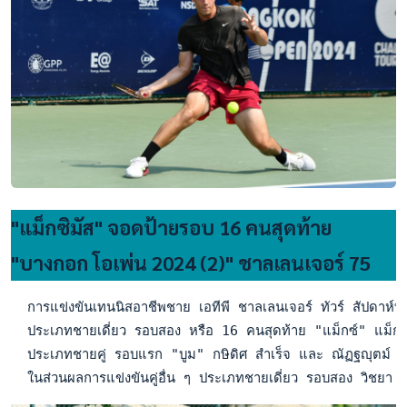
"แม็กซิมัส" จอดป้ายรอบ 16 คนสุดท้าย
"บางกอก โอเพ่น 2024 (2)" ชาลเลนเจอร์ 75
  การแข่งขันเทนนิสอาชีพชาย เอทีพี ชาลเลนเจอร์ ทัวร์ สัปดาห
  ประเภทชายเดี่ยว รอบสอง หรือ 16 คนสุดท้าย "แม็กซ์" แม็กซิ
  ประเภทชายคู่ รอบแรก "บูม" กษิดิศ สำเร็จ และ ณัฏฐญุตม์ นิ
  ในส่วนผลการแข่งขันคู่อื่น ๆ ประเภทชายเดี่ยว รอบสอง วิ