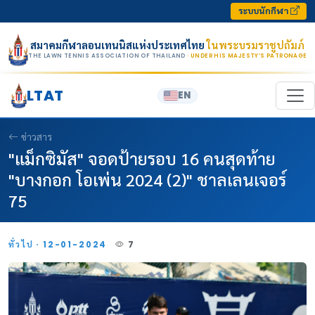
Skip to content
ระบบนักกีฬา
สมาคมกีฬาลอนเทนนิสแห่งประเทศไทย
ในพระบรมราชูปถัมภ์
THE LAWN TENNIS ASSOCIATION OF THAILAND
· UNDER HIS MAJESTY’S PATRONAGE
LTAT
EN
ข่าวสาร
"แม็กซิมัส" จอดป้ายรอบ 16 คนสุดท้าย
"บางกอก โอเพ่น 2024 (2)" ชาลเลนเจอร์
75
ทั่วไป · 12-01-2024
7