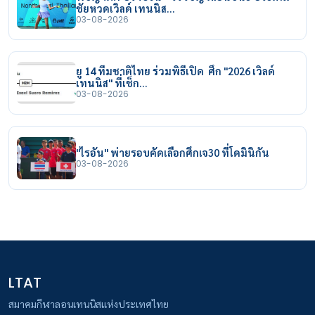
ชัยหวดเวิลด์ เทนนิส…
03-08-2026
ยู 14 ทีมชาติไทย ร่วมพิธีเปิด ศึก "2026 เวิลด์
เทนนิส" ที่เช็ก…
03-08-2026
"ไรอัน" พ่ายรอบคัดเลือกศึกเจ30 ที่โดมินิกัน
03-08-2026
LTAT
สมาคมกีฬาลอนเทนนิสแห่งประเทศไทย