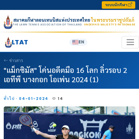
Skip to content
ระบบนักกีฬา
สมาคมกีฬาลอนเทนนิสแห่งประเทศไทย
ในพระบรมราชูปถัมภ์
THE LAWN TENNIS ASSOCIATION OF THAILAND
· UNDER HIS MAJESTY’S PATRONAGE
LTAT
EN
ข่าวสาร
"แม็กซิมัส" โค่นอดีตมือ 16 โลก ลิ่วรอบ 2
เอทีพี บางกอก โอเพ่น 2024 (1)
ทั่วไป · 04-01-2024
14