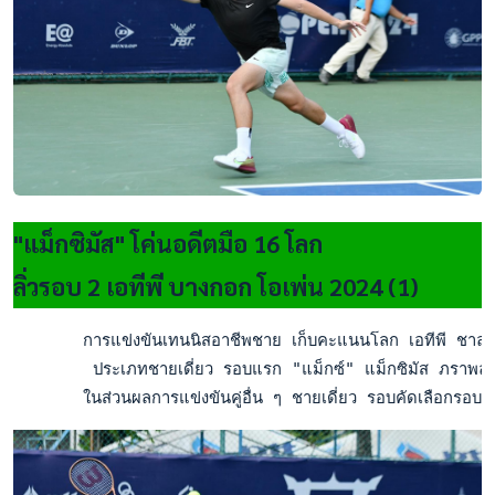
"แม็กซิมัส" โค่นอดีตมือ 16 โลก
ลิ่วรอบ 2 เอทีพี บางกอก โอเพ่น 2024 (1)
       การแข่งขันเทนนิสอาชีพชาย เก็บคะแนนโลก เอทีพี ชาลเลน
        ประเภทชายเดี่ยว รอบแรก "แม็กซ์" แม็กซิมัส ภราพล โจนส
       ในส่วนผลการแข่งขันคู่อื่น ๆ ชายเดี่ยว รอบคัดเลือกรอ