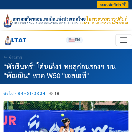
Skip to content
ระบบนักกีฬา
สมาคมกีฬาลอนเทนนิสแห่งประเทศไทย
ในพระบรมราชูปถัมภ์
THE LAWN TENNIS ASSOCIATION OF THAILAND
· UNDER HIS MAJESTY’S PATRONAGE
LTAT
EN
ข่าวสาร
"พัชรินทร์" โค่นเต็ง1 ทะลุก่อนรองฯ ชน
"พัณณิน" หวด W50 "เอสเอที"
ทั่วไป · 04-01-2024
10