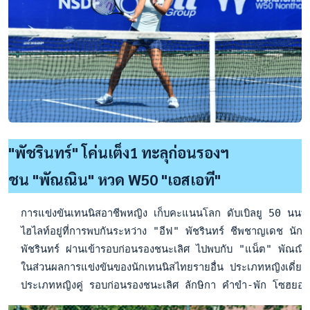
"พัชรินทร์" โค่นเต็ง1 ทะลุก่อนรองฯ
ชน "พัณณิน" หวด W50 "เอสเอที"
  การแข่งขันเทนนิสอาชีพหญิง เก็บคะแนนโลก ดับเบิลยู 50 นนทบ
  ไฮไลท์อยู่ที่การพบกันระหว่าง "อีฟ" พัชรินทร์ ชีพชาญเดช นัก
  พัชรินทร์ ผ่านเข้ารอบก่อนรองชนะเลิศ ไปพบกับ "แน็ต" พัณณิ
  ในส่วนผลการแข่งขันของนักเทนนิสไทยรายอื่น ประเภทหญิงเดี
  ประเภทหญิงคู่ รอบก่อนรองชนะเลิศ ลักษิกา คำขำ-พัก โซฮยอน 