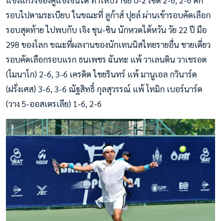
แข็งแกร่งของคู่แข่งขันได้ ทำให้ปราชัย 0-2 เซต 2-6, 2-6 ตก
รอบไปตามระเบียบ ในขณะที่ ลูก้าส์ ปุยล์ ผ่านเข้ารอบคัดเลือก
รอบสุดท้าย ไปพบกับ เจิง ชุน-ซิน นักหวดไต้หวัน วัย 22 ปี มือ
298 ของโลก ขณะที่ผลงานของนักเทนนิสไทยรายอื่น ชายเดี่ยว
รอบคัดเลือกรอบแรก ธนเพชร ฉันทะ แพ้ วาเลนติน วาเชรอต
(โมนาโก) 2-6, 3-6 เครดิต ไชยรินทร์ แพ้ มานูเอล กวินาร์ด
(ฝรั่งเศส) 3-6, 3-6 ณัฐสิทธิ์ กุลสุวรรณ์ แพ้ โทมิก เบอร์นาร์ด
(วาง 5-ออสเตรเลีย) 1-6, 2-6