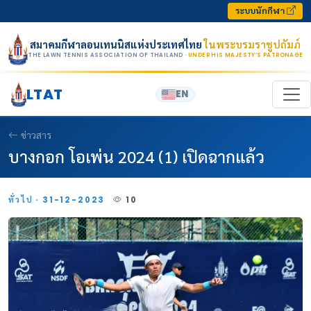
Skip to content
ระบบนักกีฬา
สมาคมกีฬาลอนเทนนิสแห่งประเทศไทย
ในพระบรมราชูปถัมภ์
THE LAWN TENNIS ASSOCIATION OF THAILAND
· UNDER HIS MAJESTY’S PATRONAGE
LTAT
EN
ข่าวสาร
บางกอก โอเพ่น 2024 (1) เปิดฉากแล้ว
ทั่วไป · 31-12-2023
10