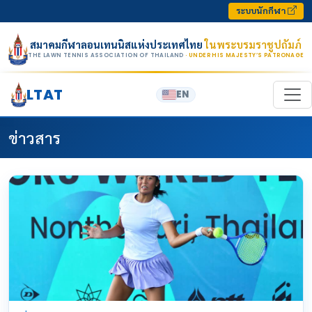
Skip to content
ระบบนักกีฬา
สมาคมกีฬาลอนเทนนิสแห่งประเทศไทย
ในพระบรมราชูปถัมภ์
THE LAWN TENNIS ASSOCIATION OF THAILAND
· UNDER HIS MAJESTY’S PATRONAGE
LTAT
EN
ข่าวสาร