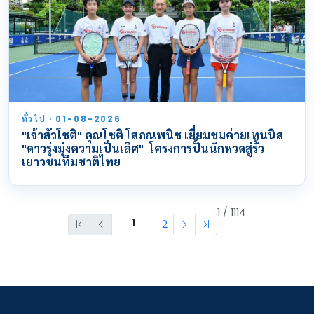
ทั่วไป · 01-08-2026
"เจ้าสัวโชติ" คุณโชติ โสภณพนิช เยี่ยมชมค่ายเทนนิส
"ดาวรุ่งมุ่งความเป็นเลิศ" โครงการปั้นนักหวดสู่รั้ว
เยาวชนทีมชาติไทย
1 / 1114
2