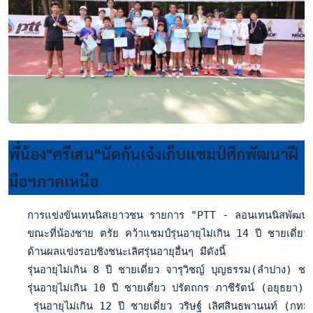
พี่น้อง"ศรีเสน"นัดกันเจ๋งเก็บแชมป์ศึกพัฒนาฝี
มือฯภาคเหนือ
   การแข่งขันเทนนิสเยาวชน รายการ "PTT - ลอนเทนนิสพัฒนาฝีมือ" 
   ขณะที่น้องชาย ตรัย คว้าแชมป์รุ่นอายุไม่เกิน 14 ปี ชายเดี่
   ด้านผลแข่งรอบชิงชนะเลิศรุ่นอายุอื่นๆ มีดังนี้

   รุ่นอายุไม่เกิน 8 ปี ชายเดี่ยว จารุวิชญ์ บุญธรรม(ลำปาง
   รุ่นอายุไม่เกิน 10 ปี ชายเดี่ยว ปรัตถกร ภาชีรัตน์ (อยุธย
    รุ่นอายุไม่เกิน 12 ปี ชายเดี่ยว วริษฐ์ เลิศสินธพานนท์