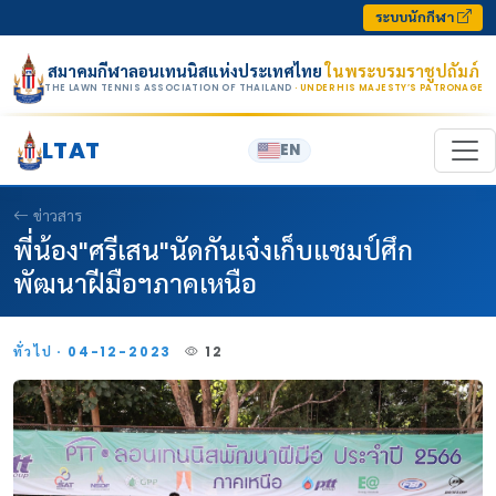
Skip to content
ระบบนักกีฬา
สมาคมกีฬาลอนเทนนิสแห่งประเทศไทย
ในพระบรมราชูปถัมภ์
THE LAWN TENNIS ASSOCIATION OF THAILAND
· UNDER HIS MAJESTY’S PATRONAGE
LTAT
EN
ข่าวสาร
พี่น้อง"ศรีเสน"นัดกันเจ๋งเก็บแชมป์ศึก
พัฒนาฝีมือฯภาคเหนือ
ทั่วไป · 04-12-2023
12