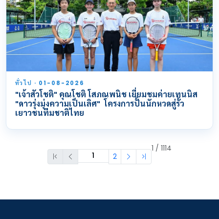
ทั่วไป · 01-08-2026
"เจ้าสัวโชติ" คุณโชติ โสภณพนิช เยี่ยมชมค่ายเทนนิส
"ดาวรุ่งมุ่งความเป็นเลิศ" โครงการปั้นนักหวดสู่รั้ว
เยาวชนทีมชาติไทย
1 / 1114
2