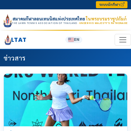
Skip to content
ระบบนักกีฬา
สมาคมกีฬาลอนเทนนิสแห่งประเทศไทย
ในพระบรมราชูปถัมภ์
THE LAWN TENNIS ASSOCIATION OF THAILAND
· UNDER HIS MAJESTY’S PATRONAGE
LTAT
EN
ข่าวสาร