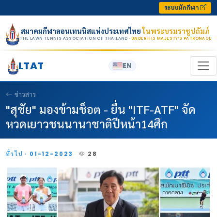
Skip to content
ระบบนักกีฬา
สมาคมกีฬาลอนเทนนิสแห่งประเทศไทย
ในพระบรมราชูปถัมภ์
THE LAWN TENNIS ASSOCIATION OF THAILAND
· UNDER HIS MAJESTY’S PATRONAGE
LTAT
EN
ข่าวสาร
"สุชัย" มองข้ามช็อต - ยื่น "ITF-ATF" จัด
หวดเยาวชนนานาชาติปีหน้า14ศึก
ทั่วไป · 01-12-2023
28