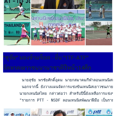
"สุชัย" มองข้ามช็อต - ยื่น "ITF-ATF"
จัดหวดเยาวชนนานาชาติปีหน้า14ศึก
        นายสุชัย พรชัยศักดิ์อุดม นายกสมาคมกีฬาลอนเทนนิสแห่
        นอกจากนี้ ยังวางแผนจัดการแข่งขันเทนนิสเยาวชนภายในป
       นายกเทนนิสไทย กล่าวต่อว่า สำหรับปีนี้ยังเหลือการแข่ง
       "รายการ PTT - NSDF ลอนเทนนิสพัฒนาฝีมือ เป็นรายการที่เ