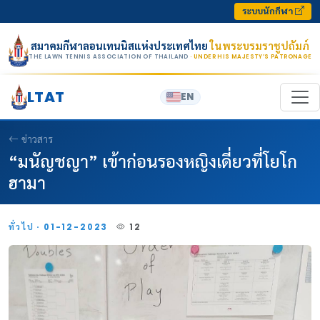
Skip to content
ระบบนักกีฬา
สมาคมกีฬาลอนเทนนิสแห่งประเทศไทย
ในพระบรมราชูปถัมภ์
THE LAWN TENNIS ASSOCIATION OF THAILAND
· UNDER HIS MAJESTY’S PATRONAGE
LTAT
EN
ข่าวสาร
“มนัญชญา” เข้าก่อนรองหญิงเดี่ยวที่โยโก
ฮามา
ทั่วไป · 01-12-2023
12