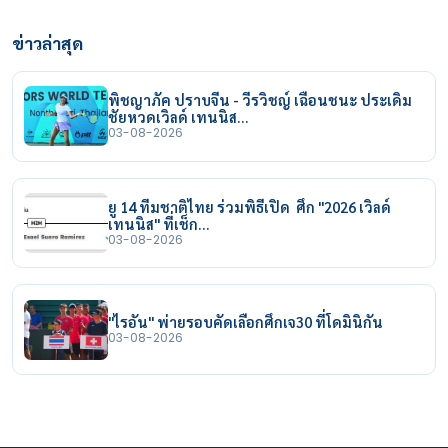
ข่าวล่าสุด
พิชญาภัค ปราบจีน - วีรวิชญ์ เฉือนชนะ ประเดิม
ชัยหวดเวิลด์ เทนนิส…
03-08-2026
ยู 14 ทีมชาติไทย ร่วมพิธีเปิด ศึก "2026 เวิลด์
เทนนิส" ที่เช็ก…
03-08-2026
"ไรอัน" พ่ายรอบคัดเลือกศึกเจ30 ที่โดมินิกัน
03-08-2026