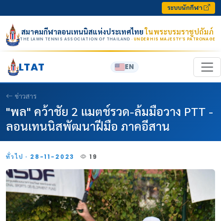
Skip to content
ระบบนักกีฬา
สมาคมกีฬาลอนเทนนิสแห่งประเทศไทย
ในพระบรมราชูปถัมภ์
THE LAWN TENNIS ASSOCIATION OF THAILAND
· UNDER HIS MAJESTY’S PATRONAGE
LTAT
EN
ข่าวสาร
"พล" คว้าชัย 2 แมตช์รวด-ล้มมือวาง PTT -
ลอนเทนนิสพัฒนาฝีมือ ภาคอีสาน
ทั่วไป · 28-11-2023
19