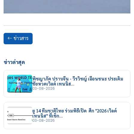
ข่าวสาร
ข่าวล่าสุด
พิชญาภัค ปราบจีน - วีรวิชญ์ เฉือนชนะ ประเดิม
ชัยหวดเวิลด์ เทนนิส…
03-08-2026
ยู 14 ทีมชาติไทย ร่วมพิธีเปิด ศึก "2026 เวิลด์
เทนนิส" ที่เช็ก…
03-08-2026