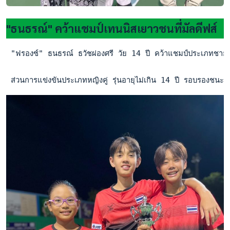
"ธนธรณ์" คว้าแชมป์เทนนิสเยาวชนที่มัลดีฟส์
 "ฟรองซ์" ธนธรณ์ ธวัชผ่องศรี วัย 14 ปี คว้าแชมป์ประเภทชายเดี
 ส่วนการแข่งขันประเภทหญิงคู่ รุ่นอายุไม่เกิน 14 ปี รอบรองชนะ