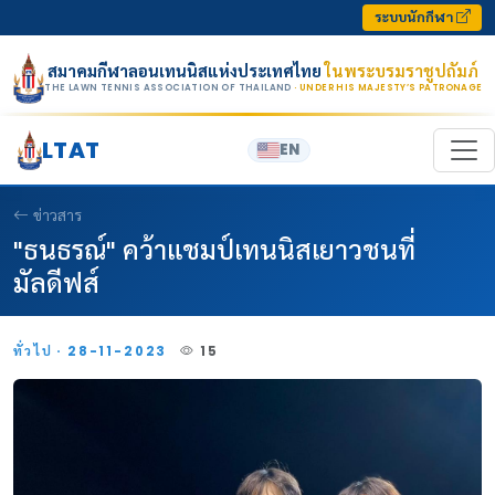
Skip to content
ระบบนักกีฬา
สมาคมกีฬาลอนเทนนิสแห่งประเทศไทย
ในพระบรมราชูปถัมภ์
THE LAWN TENNIS ASSOCIATION OF THAILAND
· UNDER HIS MAJESTY’S PATRONAGE
LTAT
EN
ข่าวสาร
"ธนธรณ์" คว้าแชมป์เทนนิสเยาวชนที่
มัลดีฟส์
ทั่วไป · 28-11-2023
15