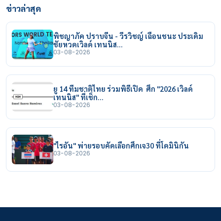
ข่าวล่าสุด
พิชญาภัค ปราบจีน - วีรวิชญ์ เฉือนชนะ ประเดิม
ชัยหวดเวิลด์ เทนนิส…
03-08-2026
ยู 14 ทีมชาติไทย ร่วมพิธีเปิด ศึก "2026 เวิลด์
เทนนิส" ที่เช็ก…
03-08-2026
"ไรอัน" พ่ายรอบคัดเลือกศึกเจ30 ที่โดมินิกัน
03-08-2026