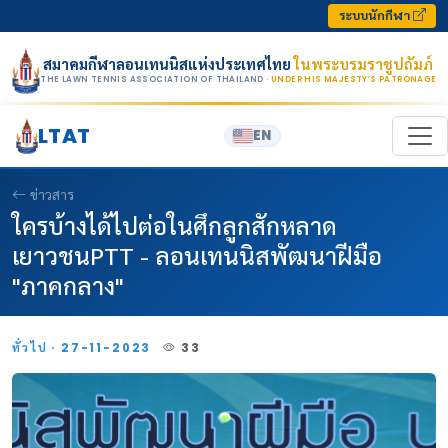
Skip to content
ระบบนักกีฬา
สมาคมกีฬาลอนเทนนิสแห่งประเทศไทย
ในพระบรมราชูปถัมภ์
THE LAWN TENNIS ASSOCIATION OF THAILAND
· UNDER HIS MAJESTY’S PATRONAGE
LTAT
EN
ข่าวสาร
ใครบ้างได้ไปต่อในศึกลูกสักหลาด
เยาวชนPTT - ลอนเทนนิสพัฒนาฝีมือ
"ภาคกลาง"
ทั่วไป · 27-11-2023
33