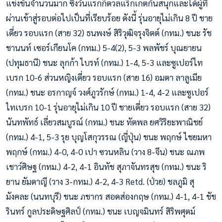
แข่งขันจำนวนมาก ซึ่งวันแรกก็ดวลแร็กเกตกันสนุกและได้ผู้ที่
ผ่านเข้าสู่รอบต่อไปเป็นที่เรียบร้อย ดังนี้ รุ่นอายุไม่เกิน 8 ปี ชาย
เดี่ยว รอบแรก (สาย 32) ธนพงษ์ สิริวุฒิจรุงจิตต์ (กทม.) ชนะ รัช
ชานนท์ เซอร์เกียนโค (กทม.) 5-4(2), 5-3 พลพัชร์ บุณยายน
(ปทุมธานี) ชนะ ลุกก้า ไบรท์ (กทม.) 1-4, 5-3 และซูเปอร์ไท
เบรก 10-6 ส่วนหญิงเดี่ยว รอบแรก (สาย 16) อมตา ลาลูเมีย
(กทม.) ชนะ อรกาญจ์ วงศ์ภูวรักษ์ (กทม.) 1-4, 4-2 และซูเปอร์
ไทเบรก 10-1 รุ่นอายุไม่เกิน 10 ปี ชายเดี่ยว รอบแรก (สาย 32)
นันทพัทธ์ เลี่ยวสมบูรณ์ (กทม.) ชนะ ทัตพล ยศวิริยะพาณิชย์
(กทม.) 4-1, 5-3 รุย บุญโสกุวรรณ (ญี่ปุ่น) ชนะ พฤกษ์ ไชยมหา
พฤกษ์ (กทม.) 4-0, 4-0 เปา ซวนหลิน (วาง 8-จีน) ชนะ ณภพ
เชาว์ศิษฐ (กทม.) 4-2, 4-1 อินทัช สุภาจันทรสุข (กทม.) ชนะ ริ
ยาน ยัมดาญี (วาง 3-กทม.) 4-2, 4-3 Retd. (ป่วย) ชลภูมิ สุ
มังคละ (นนทบุรี) ชนะ ภชากร สอดส่องกฤษ (กทม.) 4-1, 4-1 ชัช
รินทร์ กูลประดิษฐศิลป์ (กทม.) ชนะ เบญจมินทร์ สิริพศุตม์