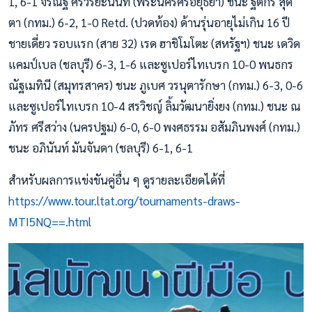
1, 6-1 จิรณัฐ ศรีวิริยะนนท์ (พระนครศรีอยุธยา) ชนะ ฐิติกร สุด
ตา (กทม.) 6-2, 1-0 Retd. (ปวดท้อง) ด้านรุ่นอายุไม่เกิน 16 ปี
ชายเดี่ยว รอบแรก (สาย 32) เรด ฮาชิโมโตะ (สหรัฐฯ) ชนะ เดวิด
แคมป์เบล (ชลบุรี) 6-3, 1-6 และซูเปอร์ไทเบรก 10-0 พนธกร
ณัฐเมทินี (สมุทรสาคร) ชนะ ภูเบศ วรนุตารักษา (กทม.) 6-3, 0-6
และซูเปอร์ไทเบรก 10-4 สรวิชญ์ ลิ้มวัฒนายิ่งยง (กทม.) ชนะ ณ
ภัทร ศรีสว่าง (นครปฐม) 6-0, 6-0 พงศธรรม อสัมภินพงศ์ (กทม.)
ชนะ อภินันท์ มันจันดา (ชลบุรี) 6-1, 6-1
สำหรับผลการแข่งขันคู่อื่น ๆ ดูรายละเอียดได้ที่
https://www.tour.ltat.org/tournaments-draws-
MTI5NQ==.html