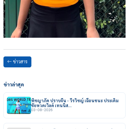
ข่าวสาร
ข่าวล่าสุด
พิชญาภัค ปราบจีน - วีรวิชญ์ เฉือนชนะ ประเดิม
ชัยหวดเวิลด์ เทนนิส…
03-08-2026