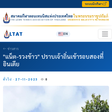
Skip to content
ระบบนักกีฬา
สมาคมกีฬาลอนเทนนิสแห่งประเทศไทย
ในพระบรมราชูปถัมภ์
THE LAWN TENNIS ASSOCIATION OF THAILAND
· UNDER HIS MAJESTY’S PATRONAGE
LTAT
EN
ข่าวสาร
"แน็ต-รวงข้าว" ปราบเจ้าถิ่นเข้ารอบสองที่
อินเดีย
ทั่วไป · 27-11-2023
8