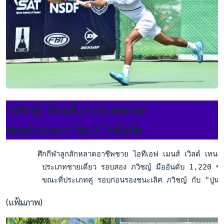
"ภวิชญ์" โค่นเต็ง 3 สองเซตรวด
ทะลุก่อนรองฯ เอ็ม25 โคลัมบัส
       ศึกกีฬาลูกสักหลาดอาชีพชาย ไอทีเอฟ เมนส์ เวิลด์ เทนนิ
        ประเภทชายเดี่ยว รอบสอง ภวิชญ์ มืออันดับ 1,220 ของโล
        ขณะที่ประเภทคู่ รอบก่อนรองชนะเลิศ ภวิชญ์ กับ "ปูน" 
(แฟ้มภาพ)