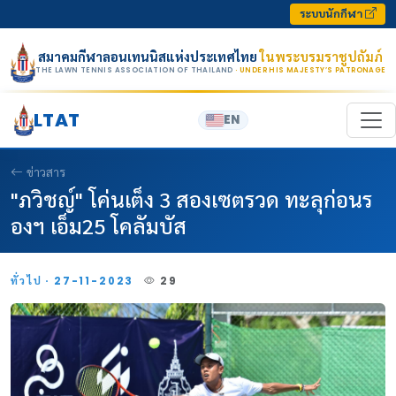
Skip to content
ระบบนักกีฬา
สมาคมกีฬาลอนเทนนิสแห่งประเทศไทย
ในพระบรมราชูปถัมภ์
THE LAWN TENNIS ASSOCIATION OF THAILAND
· UNDER HIS MAJESTY’S PATRONAGE
LTAT
EN
ข่าวสาร
"ภวิชญ์" โค่นเต็ง 3 สองเซตรวด ทะลุก่อนร
องฯ เอ็ม25 โคลัมบัส
ทั่วไป · 27-11-2023
29