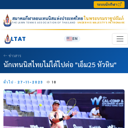
Skip to content
ระบบนักกีฬา
สมาคมกีฬาลอนเทนนิสแห่งประเทศไทย
ในพระบรมราชูปถัมภ์
THE LAWN TENNIS ASSOCIATION OF THAILAND
· UNDER HIS MAJESTY’S PATRONAGE
LTAT
EN
ข่าวสาร
นักเทนนิสไทยไม่ได้ไปต่อ "เอ็ม25 หัวหิน"
ทั่วไป · 27-11-2023
18