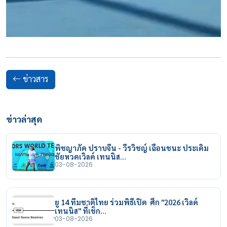
ข่าวสาร
ข่าวล่าสุด
พิชญาภัค ปราบจีน - วีรวิชญ์ เฉือนชนะ ประเดิม
ชัยหวดเวิลด์ เทนนิส…
03-08-2026
ยู 14 ทีมชาติไทย ร่วมพิธีเปิด ศึก "2026 เวิลด์
เทนนิส" ที่เช็ก…
03-08-2026