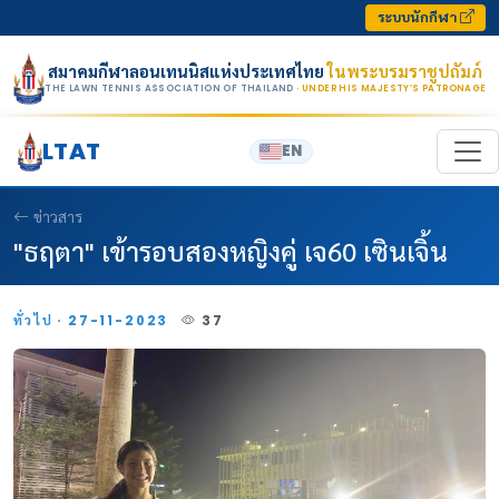
Skip to content
ระบบนักกีฬา
สมาคมกีฬาลอนเทนนิสแห่งประเทศไทย
ในพระบรมราชูปถัมภ์
THE LAWN TENNIS ASSOCIATION OF THAILAND
· UNDER HIS MAJESTY’S PATRONAGE
LTAT
EN
ข่าวสาร
"ธฤตา" เข้ารอบสองหญิงคู่ เจ60 เซินเจิ้น
ทั่วไป · 27-11-2023
37