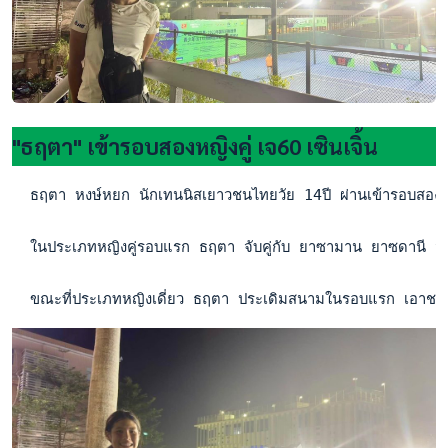
"ธฤตา" เข้ารอบสองหญิงคู่ เจ60 เซินเจิ้น
  ธฤตา หงษ์หยก นักเทนนิสเยาวชนไทยวัย 14ปี ผ่านเข้ารอบสองประเ
  ในประเภทหญิงคู่รอบแรก ธฤตา จับคู่กับ ยาซามาน ยาซดานี จาก
  ขณะที่ประเภทหญิงเดี่ยว ธฤตา ประเดิมสนามในรอบแรก เอาชน