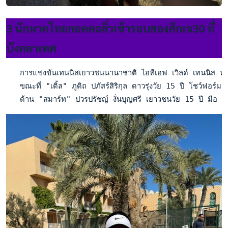
3 นักหวดไทยกอดคอลิ่วเข้ารอบสองศึกเจ30 ที่
บังคลาเทศ
   การแข่งขันเทนนิสเยาวชนนานาชาติ ไอทีเอฟ เวิลด์ เทนนิส ทั
   ขณะที่ "เติ้ล" ภูดิถ ปภัสร์สิริกุล ดาวรุ่งวัย 15 ปี โชว์ฟ
   ด้าน "สมาร์ท" ปวรปรัชญ์ งั่นบุญศรี เยาวชนวัย 15 ปี มือ