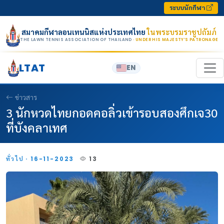
Skip to content
ระบบนักกีฬา
สมาคมกีฬาลอนเทนนิสแห่งประเทศไทย
ในพระบรมราชูปถัมภ์
THE LAWN TENNIS ASSOCIATION OF THAILAND
· UNDER HIS MAJESTY’S PATRONAGE
LTAT
EN
ข่าวสาร
3 นักหวดไทยกอดคอลิ่วเข้ารอบสองศึกเจ30
ที่บังคลาเทศ
ทั่วไป · 16-11-2023
13