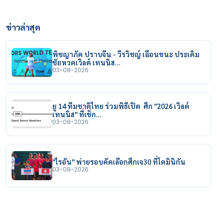
ข่าวล่าสุด
พิชญาภัค ปราบจีน - วีรวิชญ์ เฉือนชนะ ประเดิม
ชัยหวดเวิลด์ เทนนิส…
03-08-2026
ยู 14 ทีมชาติไทย ร่วมพิธีเปิด ศึก "2026 เวิลด์
เทนนิส" ที่เช็ก…
03-08-2026
"ไรอัน" พ่ายรอบคัดเลือกศึกเจ30 ที่โดมินิกัน
03-08-2026