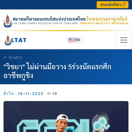
Skip to content
ระบบนักกีฬา
สมาคมกีฬาลอนเทนนิสแห่งประเทศไทย
ในพระบรมราชูปถัมภ์
THE LAWN TENNIS ASSOCIATION OF THAILAND
· UNDER HIS MAJESTY’S PATRONAGE
LTAT
EN
ข่าวสาร
"วิชยา" ไม่ผ่านมือวาง 5ร่วงนัดแรกศึก
อาชีพกูชิง
ทั่วไป · 16-11-2023
13