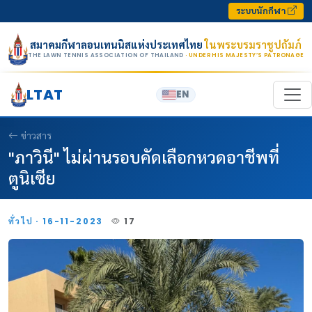
Skip to content
ระบบนักกีฬา
สมาคมกีฬาลอนเทนนิสแห่งประเทศไทย
ในพระบรมราชูปถัมภ์
THE LAWN TENNIS ASSOCIATION OF THAILAND
· UNDER HIS MAJESTY’S PATRONAGE
LTAT
EN
ข่าวสาร
"ภาวินี" ไม่ผ่านรอบคัดเลือกหวดอาชีพที่
ตูนิเซีย
ทั่วไป · 16-11-2023
17