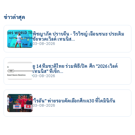
ข่าวล่าสุด
พิชญาภัค ปราบจีน - วีรวิชญ์ เฉือนชนะ ประเดิม
ชัยหวดเวิลด์ เทนนิส…
03-08-2026
ยู 14 ทีมชาติไทย ร่วมพิธีเปิด ศึก "2026 เวิลด์
เทนนิส" ที่เช็ก…
03-08-2026
"ไรอัน" พ่ายรอบคัดเลือกศึกเจ30 ที่โดมินิกัน
03-08-2026