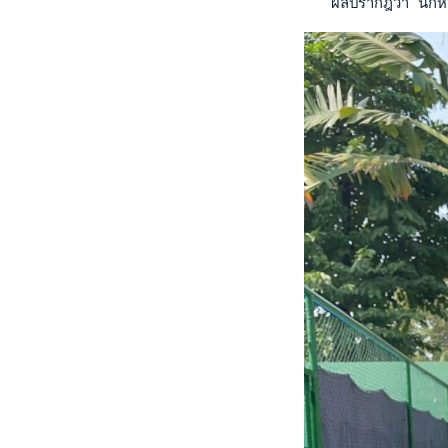
   ผลปรากฎว่า นักหว