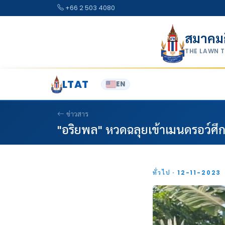
Skip to content
+66 2 503 4080
สมาคม
THE LAWN 
LTAT
EN
ข่าวสาร
"อริยพล" หวดฉลุยเข้าเมนดรอว์ศึก
ทั่วไป · 12-11-2023