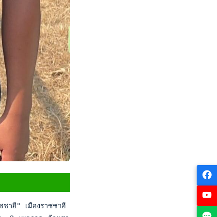
ชชาฮี" เมืองราชชาฮี บังคลาเทศ เมื่อวันที่ 12 พ.ย.66 รอบคัดเลือ