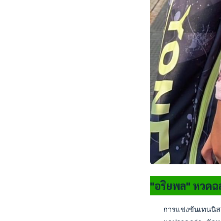
"อริยพล" หวดฉล
   การแข่งขันเทนนิส