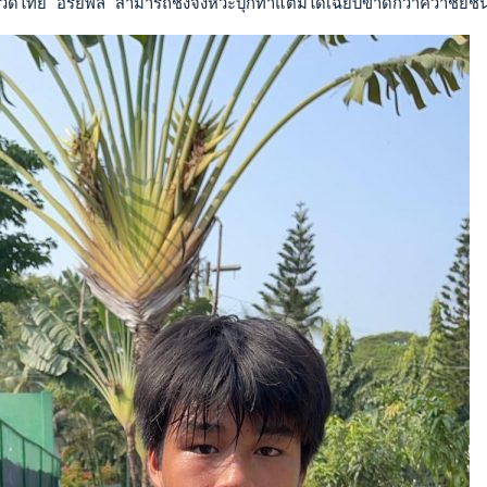
ดไทย อริยพล สามารถชิงจังหวะบุกทำแต้มได้เฉียบขาดกว่าคว้าชัยชน