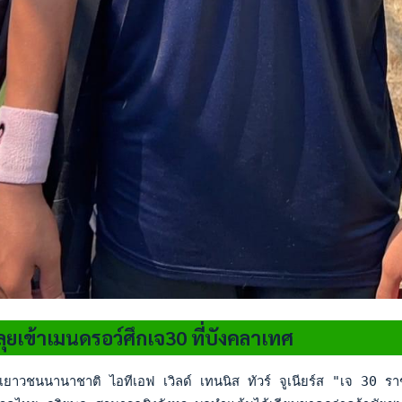
ุยเข้าเมนดรอว์ศึกเจ30 ที่บังคลาเทศ
เยาวชนนานาชาติ ไอทีเอฟ เวิลด์ เทนนิส ทัวร์ จูเนียร์ส "เจ 30 รา