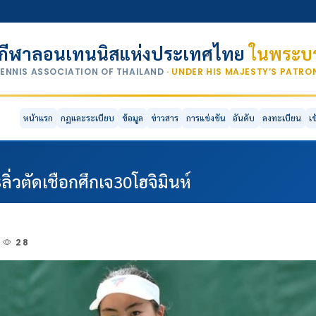
กีฬาลอนเทนนิสแห่งประเทศไทย
ในพระบร
TENNIS ASSOCIATION OF THAILAND
· UNDER HIS MAJESTY’S PATR
หน้าแรก
กฎและระเบียบ
ข้อมูล
ข่าวสาร
การแข่งขัน
อันดับ
ลงทะเบียน
เ
ลิ่วตัดเชือกศึกเจ30โฮจิมินห์
28