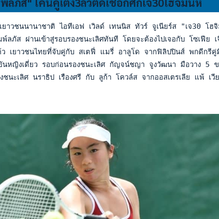
ลภัส" โค่นคู่เต็ง3ลิ่วตัดเชือกศึกเจ30โฮจิมินห์
ยาวชนนานาชาติ ไอทีเอฟ เวิลด์ เทนนิส ทัวร์ จูเนียร์ส "เจ30 โฮจิม
พ์ลภัส ผ่านเข้าสู่รอบรองชนะเลิศทันที โดยจะต้องไปเจอกับ โซเฟีย เจ
ว เยาวชนไทยที่จับคู่กับ สเตฟี่ แมรี่ อาลูโด จากฟิลิปปินส์ พกดี
ขันหญิงเดี่ยว รอบก่อนรองชนะเลิศ กัญจน์ชญา จูงวัฒนา มือวาง 5
งชนะเลิศ นราธิป เรืองศรี กับ ลูก้า โควล์ส จากออสเตรเลีย แพ้ เ