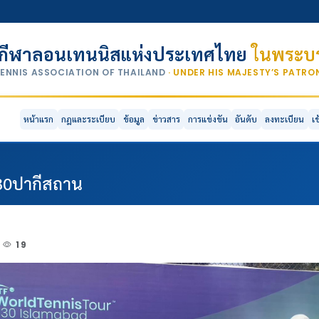
กีฬาลอนเทนนิสแห่งประเทศไทย
ในพระบร
TENNIS ASSOCIATION OF THAILAND
· UNDER HIS MAJESTY’S PATR
หน้าแรก
กฎและระเบียบ
ข้อมูล
ข่าวสาร
การแข่งขัน
อันดับ
ลงทะเบียน
เ
จ30ปากีสถาน
19