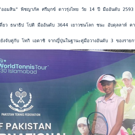
 "ออมสิน" พิชญาภัค ศรีมุกข์ ดาวรุ่งไทย วัย 14 ปี มืออันดับ 2
ี่ยว ธนาธิป โปติ มืออันดับ 3644 เยาวชนโลก ชนะ อับดุลลาห์ คาร
ังจับคู่กับ โทกิ เอดาชิ จากญี่ปุ่นในฐานะคู่มือวางอันดับ 3 ของรายก