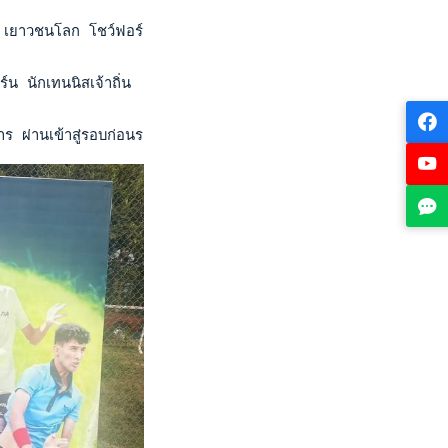
593 เยาวชนโลก โชว์ฟอร์มยอดเยี่ยม พลิกเอาชนะ มาดิน่า โอมาโรว
์น นักเทนนิสเจ้าถิ่น  6-2, 6-4 ธนาธิป ผ่านเข้ารอบสองไปพบ ฮามิ
าร ผ่านเข้าสู่รอบก่อนรองชนะเลิศโดยไม่ต้องออกแรงเหนื่อย หลังชนะผ่า