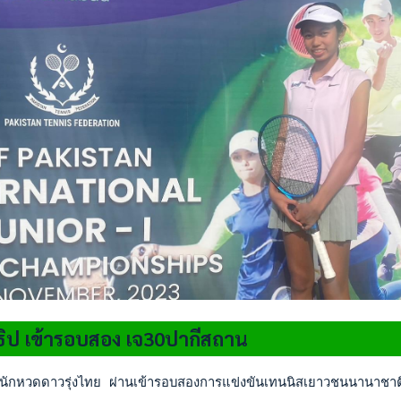
ิป เข้ารอบสอง เจ30ปากีสถาน
นักหวดดาวรุ่งไทย ผ่านเข้ารอบสองการแข่งขันเทนนิสเยาวชนนานาชาติ ไ