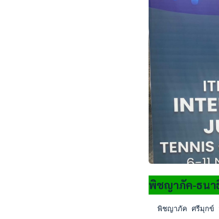
พิชญาภัค-ธนาธ
  พิชญาภัค ศรีมุกข์ 