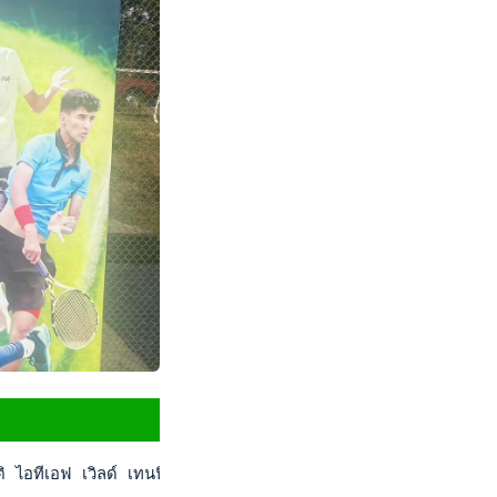
อทีเอฟ เวิลด์ เทนนิส ทัวร์ จูเนียร์ส เจ30 ที่เมือง อิสลามาบัด ป