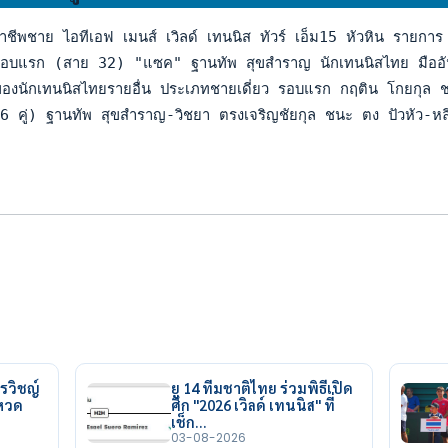
าชีพชาย ไอทีเอฟ เมนส์ เวิลด์ เทนนิส ทัวร์ เอ็ม15 หัวหิน รายการ
รอบแรก (สาย 32) "แซค" ฐานทัพ สุขสำราญ นักเทนนิสไทย มืออันดับ
องนักเทนนิสไทยรายอื่น ประเภทชายเดี่ยว รอบแรก กฤติน โกยกุล ช
 คู่) ฐานทัพ สุขสำราญ-วิชยา ตรงเจริญชัยกุล ชนะ ตง ปัวหัว-หลี
รวิชญ์
ยู 14 ทีมชาติไทย ร่วมพิธีเปิด
ยหวด
ศึก "2026 เวิลด์ เทนนิส" ที่
เช็ก…
03-08-2026