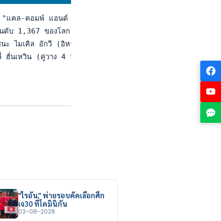
 "แคล-คอมพ์ แอนด์ ซีซีเอยู อินดัสตรี 4.0 โอเพ่น ไอทีเอฟ เวิลด
 1,367 ของโลก ที่ได้ไวลด์การ์ดหรือสิทธิพิเศษลงสนาม ประเดิมช
นะ ไมเคิล อักวี (อิหร่าน) 6-4, 6-3 กษิดิศ สำเร็จ (วาง 6) แพ้
่ ฮั่นเหวิน (คู่วาง 4 จีน) 7-6(10-8), 6-1 ณัฏฐญุตม์ นิธิธนนน
"ไรอัน" พ่ายรอบคัดเลือกศึก
เจ30 ที่โดมินิกัน
03-08-2026