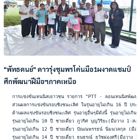
"พัทธดนย์" ดาวรุ่งชุมพรโค่นมือ1ผงาดแชมป์
ศึกพัฒนาฝีมือฯภาคเหนือ
   การแข่งขันเทนนิสเยาวชน รายการ "PTT - ลอนเทนนิสพัฒนาฝีมือ" 
   ส่วนผลการแข่งขันรอบชิงชนะเลิศ ในรุ่นอายุไม่เกิน 16 ปี ปร
   ด้านผลแข่งขันรอบชิงชนะเลิศ รุ่นอายุอื่นๆมีดังนี้ รุ่นอายุ
   รุ่นอายุไม่เกิน 10 ปี ชายเดี่ยว ภูวริศ บุญวิริยะ(มือวาง
   รุ่นอายุไม่เกิน 12 ปี ชายเดี่ยว ปัณณพรรธน์ นิ่มนวลกุล (
   รุ่นอายุไม่เกิน 14 ปี ชายเดี่ยว ธนธรณ์ ธวัชผ่องศรี(มือว