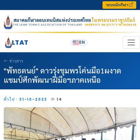
Skip to content
ระบบนักกีฬา
สมาคมกีฬาลอนเทนนิสแห่งประเทศไทย
ในพระบรมราชูปถัมภ์
THE LAWN TENNIS ASSOCIATION OF THAILAND
· UNDER HIS MAJESTY’S PATRONAGE
LTAT
EN
ข่าวสาร
"พัทธดนย์" ดาวรุ่งชุมพรโค่นมือ1ผงาด
แชมป์ศึกพัฒนาฝีมือฯภาคเหนือ
ทั่วไป · 31-10-2023
14